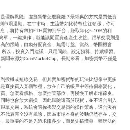
的是理解風險。虛擬貨幣怎麼賺錢？最經典的方式是買低賣
測市場週期。在牛市時，主流幣如比特幣往往領漲，你可
，將持有幣如ETH質押到平台，賺取年化5-10%的利
功能簡單，一鍵操作，就能讓閒置資產產生收益。跟單交易則是
率高的跟隨，自動分配資金，無需盯盤。當然，幣圈機會
重。所以，投資入門建議：只用閒錢、設定預算、持續學習。
來源如CoinMarketCap。長期來看，加密貨幣不僅是
。
想到投機或短線交易，但其實加密貨幣的玩法比想像中更多
就是直接買入某個幣種，放在自己的帳戶中等待價格變化，
麼買、怎麼看價格、怎麼控管部位，再慢慢了解市場節奏。
但同時也會放大虧損，因此風險遠高於現貨，並不適合剛入
是跟單交易，系統會讓你複製交易員的操作策略，適合沒有
也不代表完全沒有風險，因為市場本身的波動仍然存在，交
法，最重要的不是先追求賺多少，而是先搞懂每一種玩法的