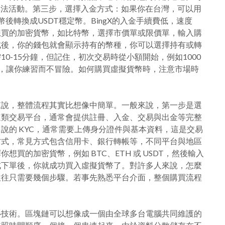
非法活動。第三步，選擇入金方式：如果你在台灣，可以用
台幣後轉換成USDT穩定幣。BingX的入金手續費低，速度
想買的加密貨幣，如比特幣，選擇市價單或限價單，輸入購
成後，你的錢包就會顯示持有的幣種，你可以選擇持有或轉
0-15分鐘，但記住，初次交易時從小額開始，例如1000
能，讓你練習而不冒險。如何購買虛擬貨幣時，注意市場時
來說，整體流程其實比想像中簡單。一般來說，第一步是選
X 這類交易平台，通常會提供註冊、入金、交易與出金等完整
說的 KYC，通常需要上傳身分證件與基本資料，這是交易
方式，常見方式包含信用卡、銀行轉帳等，不同平台與地區
買的加密貨幣，例如 BTC、ETH 或 USDT，然後輸入
成下單後，你就成功買入虛擬貨幣了。對許多人來說，怎麼
往往只需要幾個步驟。若事先熟悉平台介面，整個購買流程
心技術。區塊鏈可以想像成一個由全球多台電腦共同維護的