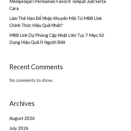
Mempelajari Permainan Favorit Tempat Judi Serta
Cara
Làm Thế Nào Để Nhận Khuyến Mãi Từ M88 Link
Chính Thức Hiệu Quả Nhất?
M88 Link Dự Phòng Cập Nhật Liên Tục 7 Mẹo Sử
Dụng Hiệu Quả Ít Người Biết
Recent Comments
No comments to show.
Archives
August 2026
July 2026