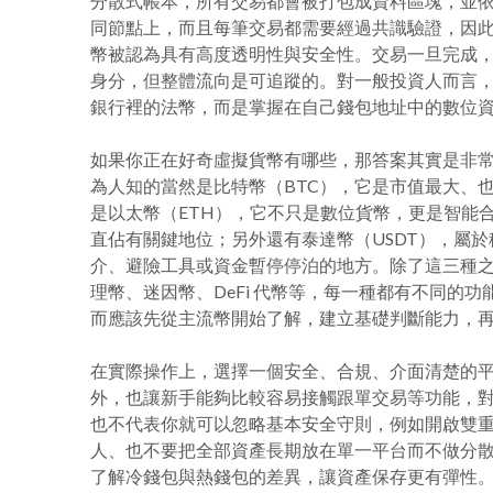
分散式帳本，所有交易都會被打包成資料區塊，並
同節點上，而且每筆交易都需要經過共識驗證，因
幣被認為具有高度透明性與安全性。交易一旦完成
身分，但整體流向是可追蹤的。對一般投資人而言
銀行裡的法幣，而是掌握在自己錢包地址中的數位
如果你正在好奇虛擬貨幣有哪些，那答案其實是非
為人知的當然是比特幣（BTC），它是市值最大、
是以太幣（ETH），它不只是數位貨幣，更是智能
直佔有關鍵地位；另外還有泰達幣（USDT），屬於穩
介、避險工具或資金暫停停泊的地方。除了這三種
理幣、迷因幣、DeFi 代幣等，每一種都有不同的
而應該先從主流幣開始了解，建立基礎判斷能力，
在實際操作上，選擇一個安全、合規、介面清楚的平台
外，也讓新手能夠比較容易接觸跟單交易等功能，
也不代表你就可以忽略基本安全守則，例如開啟雙
人、也不要把全部資產長期放在單一平台而不做分
了解冷錢包與熱錢包的差異，讓資產保存更有彈性