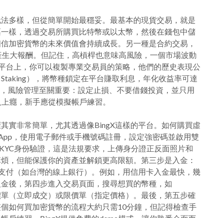
玩法多樣，但從簡單開始最穩妥。最基本的現貨交易，就是
票一樣，透過交易所購買比特幣或以太幣，然後在錢包中儲
相信加密貨幣的未來價值會持續成長。另一種是合約交易，
產生大報酬。但記住，高槓桿也意味高風險，一個市場波動
gX平台上，你可以複製專業交易員的策略，他們的歷史表現公
taking），將幣種鎖定在平台賺取利息，年化收益率可達
玩法，風險管理至關重要：設定止損、不要借錢投資，並只用
人上癮，新手應從模擬帳戶練習。
其實非常簡單，尤其透過像BingX這樣的平台。如何購買虛
載App，使用電子郵件或手機號碼註冊，設定強密碼並啟用雙
是KYC身份驗證，這是法規要求，上傳身分證正反面照片和
麻煩，但能保護你的資產並解鎖更高限額。第三步是入金：
三方支付（如台灣的線上銀行）。例如，用信用卡入金最快，幾
入金後，第四步進入交易頁面，搜尋想買的幣種，如
市價單（立即成交）或限價單（指定價格）。最後，第五步確
個如何買加密貨幣的流程大約只需10分鐘，但記得檢查手