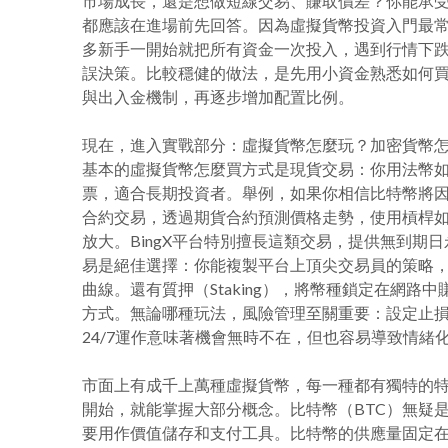
市場成長，還是想做短線交易、賺取價差？你能承受多
都應該在進場前先回答。因為虛擬貨幣投資入門最
多新手一開始就把所有資金一次投入，遇到行情下
誤決策。比較穩健的做法，是先用小資金熟悉如何
與出入金機制，再逐步增加配置比例。
現在，進入實戰部分：虛擬貨幣怎麼玩？加密貨幣
基本的虛擬貨幣怎麼買方式是現貨交易：你用法幣
票，適合長期投資者。舉例，如果你相信比特幣將
合約交易，透過期貨合約預測價格走勢，使用槓桿如
放大。BingX平台特別擅長這類交易，提供無到
易是絕佳選擇：你能複製平台上頂尖交易員的策略
曲線。還有質押（Staking），將幣種鎖定在網路
方式。無論哪種玩法，風險管理至關重要：設定止
24/7運作意味著機會無時不在，但也容易導致情緒
市面上有成千上萬種虛擬貨幣，每一種都有獨特的
開始，就能掌握大部分概念。比特幣（BTC）無疑
要用作價值儲存和支付工具。比特幣的供應量固定在