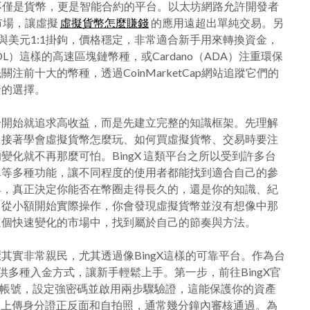
不僅是貨幣，更是智能合約的平台。以太坊網路允許開發者
T市場，讓虛擬
虛擬貨幣怎麼賺錢
的應用遠超出單純交易。另
與美元1:1掛鉤，價格穩定，非常適合新手用來轉換資金，
OL）這樣的高速區塊鏈幣種，或Cardano（ADA）注重環保
前十大的幣種，透過CoinMarketCap網站追蹤它們的
資的選擇。
一開始就追求高收益，而是先建立完整的知識框架。先理解
，接著學會虛擬貨幣怎麼玩、如何買虛擬貨幣、交易時要注
化就不再那麼可怕。BingX 這類平台之所以受到許多台
單等多種功能，讓不同程度的使用者都能找到適合自己的參
具，真正決定你能否在幣圈走得長久的，還是你的知識、紀
，從小額開始實際操作，你會發現虛擬貨幣並沒有想像中那
這個快速變化的市場中，找到屬於自己的節奏與方法。
其實非常親民，尤其透過像BingX這樣的可靠平台。作為台
供多種入金方式，讓新手輕鬆上手。第一步，前往BingX官
立帳號，設定強密碼並啟用兩步驟驗證，這能保護你的資產
，上傳身分證正反面和自拍照，通常幾分鐘內審核通過。為