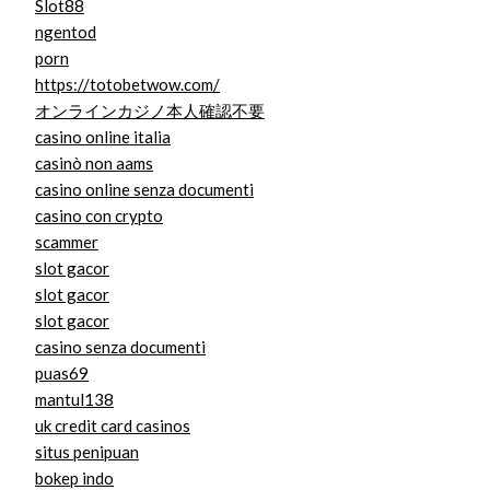
Slot88
ngentod
porn
https://totobetwow.com/
オンラインカジノ本人確認不要
casino online italia
casinò non aams
casino online senza documenti
casino con crypto
scammer
slot gacor
slot gacor
slot gacor
casino senza documenti
puas69
mantul138
uk credit card casinos
situs penipuan
bokep indo