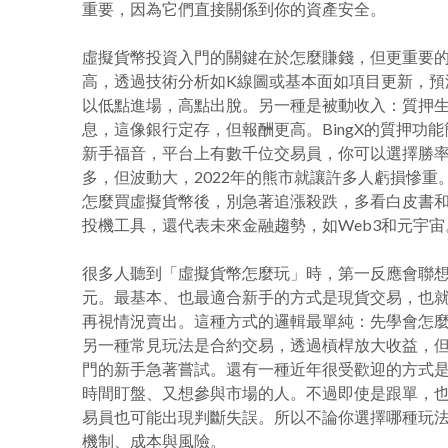
重要，因為它們直接關係到你的資產安全。
虛擬貨幣投資入門的關鍵在於怎麼賺錢，但更重要
高，透過技術分析如K線圖或基本面如項目更新，預
以低點進場，高點出脫。另一種是被動收入：質押生息
息，這像銀行定存，但報酬更高。BingX的質押
新手福音，平台上有數千位交易員，你可以選擇勝
多，但波動大，2022年的熊市就讓許多人虧損慘
怎麼買虛擬貨幣後，別急著追漲殺跌，多看白皮書和新聞
投機工具，還代表未來金融趨勢，如Web3和元宇宙
很多人聽到「虛擬貨幣怎麼玩」時，第一反應會聯
元。最基本、也最適合新手的方式是現貨交易，也
再視情況賣出。這種方式的邏輯最單純：先學會怎
另一種常見玩法是合約交易，透過槓桿放大收益，
門的新手急著嘗試。還有一種近年很受歡迎的方式
時間盯盤、又想參與市場的人。不過即使是跟單，
易員也可能出現判斷失誤。所以不論你選擇哪種玩
機制、成本與風險。