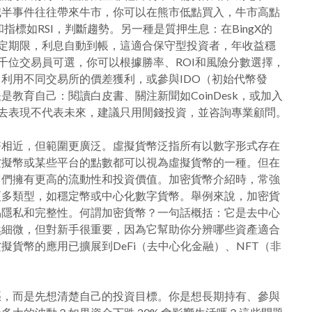
減半事件往往帶來牛市，你可以在熊市低點買入，牛市高點
圖和指標如RSI，判斷趨勢。另一種是質押生息：在BingX的
活或固定期限，利息自動到帳，這適合保守型投資者，年收益穩
數千位交易員可選，你可以根據勝率、ROI和風險分數選擇，
利用不同交易所的價差獲利，或參與IDO（初始代幣發
教育自己：閱讀白皮書、關注新聞如CoinDesk，或加入
，過去表現不代表未來，建議只用閒錢投資，並咨詢專業顧問。
幣相近，但範圍更廣泛。虛擬貨幣泛指所有以數字形式存在
虛擬幣或某些平台的點數都可以視為虛擬貨幣的一種。但在
它們擁有更高的流動性和投資價值。加密貨幣介紹時，常強
更多類型，如穩定幣或中心化數字貨幣。舉例來說，加密貨
易隱私和完整性。何謂加密貨幣？一句話概括：它是去中心
然細微，但對新手很重要，因為它幫助你分辨哪些資產適合
貨幣的應用已擴展到DeFi（去中心化金融）、NFT（非
漲，而是先想清楚自己的投資目標。你是想長期持有、參與