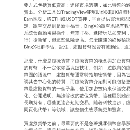
要方式包括買低賣高：追蹤市場週期，如比特幣的
賣出。分析工具如TradingView能幫助你閱讀K線
Earn區塊，將ETH或USDT質押，平台提供靈
定。跟單交易則是新手福音，BingX的跟單系統有
系統會自動複製操作，無需盯盤。進階玩法如套利，
行）搶新幣，但這些風險更高。怎麼賺錢的終極秘訣是
BingX社群學習。記住，虛擬貨幣投資有波動性
那麼，什麼是虛擬貨幣？虛擬貨幣的概念與加密貨
的貨幣，不一定依賴區塊鏈技術。例如，遊戲內的
幣圈的語境中，虛擬貨幣通常特指加密貨幣，因為
調其去中心化的特質，而虛擬貨幣介紹則可能包括
幣是虛擬貨幣的一個子集，使用加密技術來保護交
化、公開透明、無法篡改的數位貨幣。這種區別雖
長期持有，哪些更適合短期交易。隨著科技進步，虛擬
同質化代幣）等領域，讓整個生態系統更加豐富。
買虛擬貨幣之前，最重要的不是急著挑哪個幣會暴