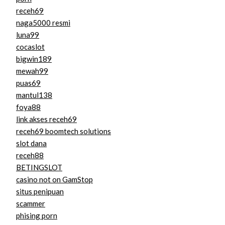
receh69
naga5000 resmi
luna99
cocaslot
bigwin189
mewah99
puas69
mantul138
foya88
link akses receh69
receh69 boomtech solutions
slot dana
receh88
BETINGSLOT
casino not on GamStop
situs penipuan
scammer
phising porn