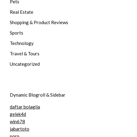
Pets
Real Estate
Shopping & Product Reviews
Sports
Technology
Travel & Tours
Uncategorized
Dynamic Blogroll & Sidebar
daftar bolagila
gelek4d
win678
jabartoto
porn