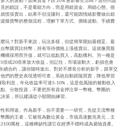
大的波動？如果資金下跌 20% 會影響生活嗎？這些問題
常見的錯誤，不是看錯方向，而是用錯資金、用錯心態。很
跌就慌張賣出，結果不但沒賺到，還可能因情緒影響做出錯
買虛擬貨幣的整個流程，理解下單方式、價格波動、手續費
怎麼玩？對新手來說，玩法多樣，但從簡單開始最穩妥。最
如台幣購買比特幣，持有等待價格上漲後賣出。這就像買股
因機構採用而升值，就可以低點買入，高點獲利。另一種是
5倍或20倍來放大收益，但記住，市場波動大，虧損也會
期日永續合約，讓你隨時進出。對於不擅長分析的新手，跟單交
，他們的歷史表現透明可查，系統自動跟隨買賣，降低學習
中賺取利息，年化收益率可達5-10%，這是低風險的被動收入
損點、分散投資，不要把所有資金押注單一幣種。幣圈的
化決策，所以建議從小額開始練習。
特性和用途。作為新手，你不需要一一研究，先從主流幣種
是幣圈的王者，它被視為數位黃金，市值高達數兆美元，主
2100萬枚，這種稀缺性讓它在經濟不穩時成為避險資產。