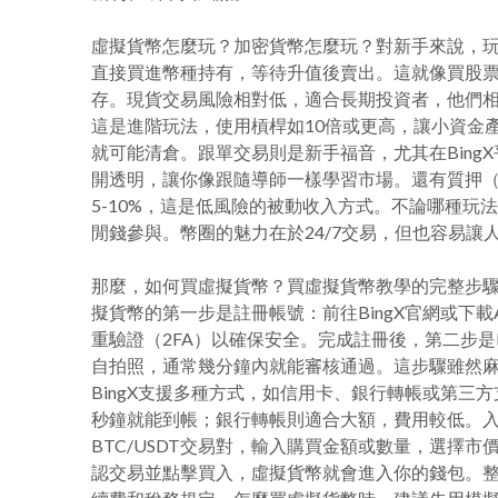
虛擬貨幣怎麼玩？加密貨幣怎麼玩？對新手來說，
直接買進幣種持有，等待升值後賣出。這就像買股
存。現貨交易風險相對低，適合長期投資者，他們
這是進階玩法，使用槓桿如10倍或更高，讓小資金
就可能清倉。跟單交易則是新手福音，尤其在Bin
開透明，讓你像跟隨導師一樣學習市場。還有質押（S
5-10%，這是低風險的被動收入方式。不論哪種
閒錢參與。幣圈的魅力在於24/7交易，但也容易讓
那麼，如何買虛擬貨幣？買虛擬貨幣教學的完整步驟
擬貨幣的第一步是註冊帳號：前往BingX官網或下
重驗證（2FA）以確保安全。完成註冊後，第二步
自拍照，通常幾分鐘內就能審核通過。這步驟雖然
BingX支援多種方式，如信用卡、銀行轉帳或第
秒鐘就能到帳；銀行轉帳則適合大額，費用較低。
BTC/USDT交易對，輸入購買金額或數量，選擇
認交易並點擊買入，虛擬貨幣就會進入你的錢包。整