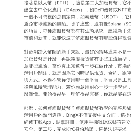
接著是以太幣（ETH），這是第二大加密貨幣，它
建立去中心化應用（DApps），如DeFi借貸或NF
一個不可忽視的是穩定幣，如泰達幣（USDT），它
避免市場波動的風險。除了這些，還有像Solana（S
的項目，每種虛擬貨幣都有其生態系統。建議新手先關注
市值和新聞，就能快速了解虛擬貨幣有哪些值得投
對於剛踏入幣圈的新手來說，最好的策略通常不是
加密貨幣是什麼，再認識虛擬貨幣有哪些主流類型
意哪些風險。當你真正知道每一步在做什麼，市場的變
灣用戶關注，就是因為它同時提供現貨、合約、跟
與方式。不過不管你使用哪一個平台，平台只是工
律與風險管理能力。若你願意用耐心一步一步學習
麼難懂。開始得越早、理解得越完整，你就越能在
那麼，如何買虛擬貨幣？買虛擬貨幣教學的完整步驟
灣用戶的熱門選擇，BingX不僅支援中文介面，還提
網或下載App，點擊註冊，使用手機號碼或郵箱建
安全。第二步，完成KYC身份驗證，這是法規要求