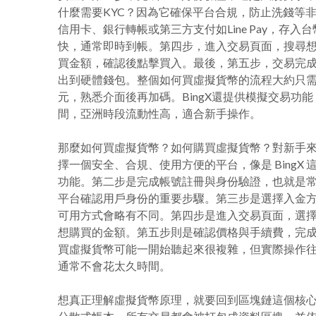
什麼需要KYC？因為它確保平台合規，防止洗錢等
信用卡、銀行轉帳或第三方支付如Line Pay，存入
快，通常即時到帳。第四步，進入交易頁面，搜尋
買金額，確認後點擊買入。最後，第五步，交易完
出到硬體錢包。整個如何買虛擬貨幣的流程大約只需1
元，熟悉介面後再加碼。BingX還提供模擬交易功
間，亞洲時段流動性高，適合新手操作。
那麼如何買虛擬貨幣？如何購買虛擬貨幣？對新手
擇一個安全、合規、使用方便的平台，像是 Bing
功能。第二步是完成帳號註冊與身份驗證，也就是常
平台確認用戶身份的重要步驟。第三步是選擇入金
可用方式會略有不同。第四步是進入交易頁面，選擇你想
想購買的金額。第五步則是確認價格與手續費，完
買虛擬貨幣可能一開始聽起來很複雜，但實際操作
通常不會花太久時間。
想真正理解虛擬貨幣原理，就要回到區塊鏈這個核