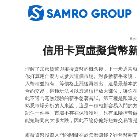
Skip
to
content
Apr
信用卡買虛擬貨幣
理解了加密貨幣與虛擬貨幣的概念後，下一步通常
你打算用什麼方式參與這個市場。對多數新手來說
入幣種並持有，等價格上漲後再賣出，這是最基本
合約交易，這種玩法可以透過槓桿放大部位，讓你
此不適合毫無經驗的新手急著嘗試。第三種是跟單
熟悉市場分析的人來說，這是一種相對容易入門的
記住一件事：市場不存在保證獲利，只有風險控管
能短時間內大漲大跌，因此不論你偏好短線交易還
虛擬貨幣投資入門的關鍵在於怎麼賺錢？雖然幣圈