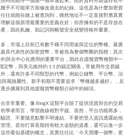
依照時間順序一個接一個串連起來。由於資料分散儲存在不
此幾乎不可能單方面修改過去的紀錄。這也是為什麼加密貨
，往往就能在鏈上被查詢到，雖然地址不一定直接對應真實
，理解這個原理最重要的意義在於：你所擁有的不是存放在
資產，因此私鑰、助記詞與帳號安全就變得格外重要。
常多，市場上目前已有數千種不同用途與定位的幣種。最廣
也最具代表性的加密貨幣，常被視為整個幣圈的指標；其次
合約與去中心化應用的重要平台，因此在虛擬貨幣種類中一
定幣，與美元維持約 1:1 的錨定關係，常被用作交易媒
之外，還有許多不同類型的代幣，例如公鏈幣、平台幣、治
功能與風險屬性。新手初期不需要追求「幣種越多越好」，反
再逐步擴展到其他虛擬貨幣種類介紹中的細項。
非常重要。像 BingX 這類平台除了提供現貨與合約交易
對初學者而言，學習曲線相對平緩。當然，平台功能再多，
重驗證、不要隨意點擊不明連結、不要把登入資訊透露給他
散管理。若你打算長期持有較大金額的資產，還可以進一步
。這些看似基礎的概念，其實往往比「今天買哪一個幣」更