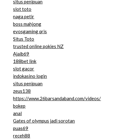
situs penipuan
slot toto
naga petir
boss mahjong
evosgaming qris
Situs Toto
trusted online pokies NZ
Ajaib69
188bet link
slot gacor
indokasino login
situs penipuan
zeus138
https://www.26barsandaband.com/videos/
bokep
anal
Gates of olympus jadi sorotan
puas69
receh88