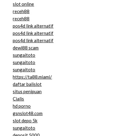
slot online
receh88
receh88
pos4d link alternatif
pos4d link alternatif
pos4d link alternatif
dewi88 scam
sungaitoto
sungaitoto
sungaitoto
https://ta88.miami/
daftar balislot
situs penipuan
Cialis
hd porno
gsnslot48.com
slot depo 5k
sungaitoto
deposit 5000