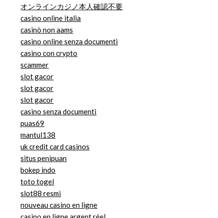
オンラインカジノ本人確認不要
casino online italia
casinò non aams
casino online senza documenti
casino con crypto
scammer
slot gacor
slot gacor
slot gacor
casino senza documenti
puas69
mantul138
uk credit card casinos
situs penipuan
bokep indo
toto togel
slot88 resmi
nouveau casino en ligne
casino en ligne argent réel