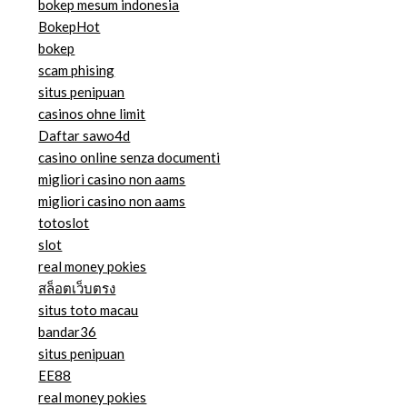
bokep mesum indonesia
BokepHot
bokep
scam phising
situs penipuan
casinos ohne limit
Daftar sawo4d
casino online senza documenti
migliori casino non aams
migliori casino non aams
totoslot
slot
real money pokies
สล็อตเว็บตรง
situs toto macau
bandar36
situs penipuan
EE88
real money pokies