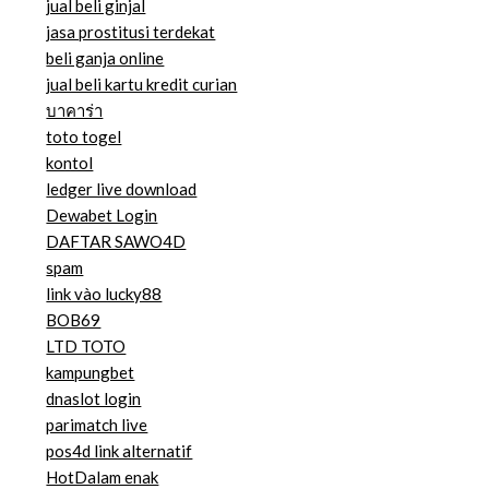
jual beli ginjal
jasa prostitusi terdekat
beli ganja online
jual beli kartu kredit curian
บาคาร่า
toto togel
kontol
ledger live download
Dewabet Login
DAFTAR SAWO4D
spam
link vào lucky88
BOB69
LTD TOTO
kampungbet
dnaslot login
parimatch live
pos4d link alternatif
HotDalam enak