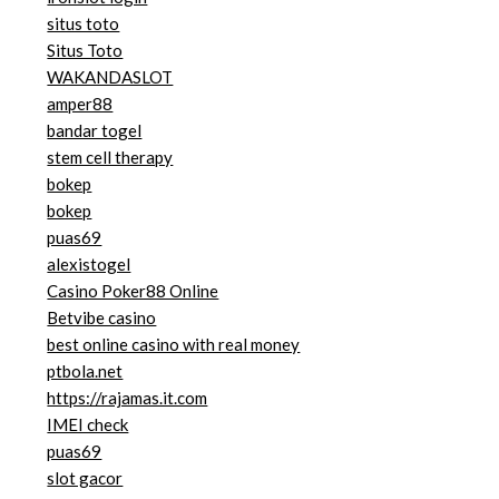
situs toto
Situs Toto
WAKANDASLOT
amper88
bandar togel
stem cell therapy
bokep
bokep
puas69
alexistogel
Casino Poker88 Online
Betvibe casino
best online casino with real money
ptbola.net
https://rajamas.it.com
IMEI check
puas69
slot gacor