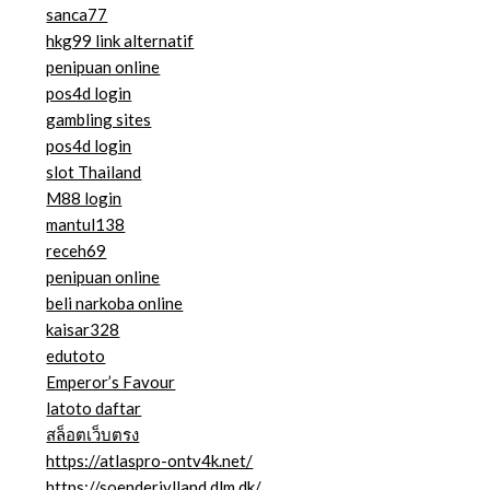
sanca77
hkg99 link alternatif
penipuan online
pos4d login
gambling sites
pos4d login
slot Thailand
M88 login
mantul138
receh69
penipuan online
beli narkoba online
kaisar328
edutoto
Emperor’s Favour
latoto daftar
สล็อตเว็บตรง
https://atlaspro-ontv4k.net/
https://soenderjylland.dlm.dk/