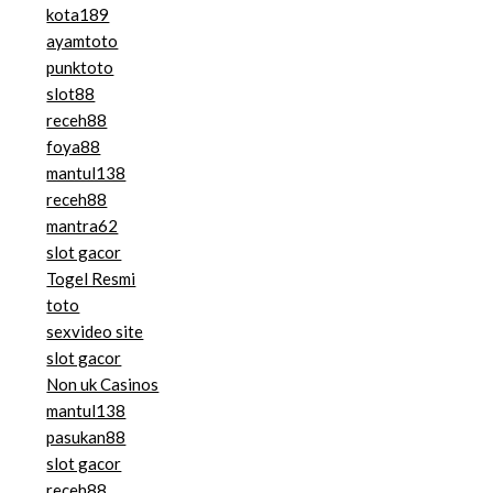
kota189
ayamtoto
punktoto
slot88
receh88
foya88
mantul138
receh88
mantra62
slot gacor
Togel Resmi
toto
sexvideo site
slot gacor
Non uk Casinos
mantul138
pasukan88
slot gacor
receh88