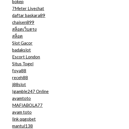
bokep
7Meter Livechat
daftar baskara89
chaisen899
สล็อตเว็บตรง
สล็อต
Slot Gacor
badakslot
Escort London
Situs Togel
foya88
receh88
j88slot
Igamble247 Online
ayamtoto
MAFIABOLA77
ayam toto
link qqgobet
mantul138