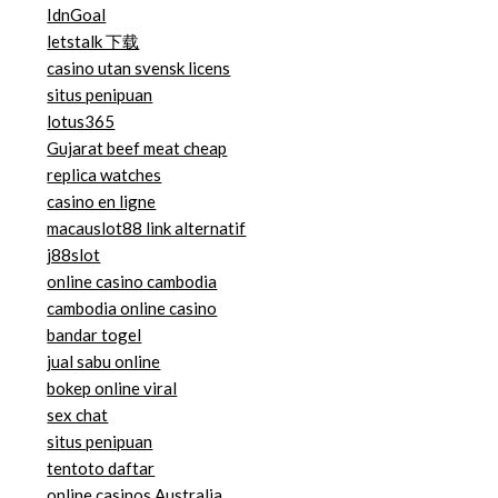
IdnGoal
letstalk 下载
casino utan svensk licens
situs penipuan
lotus365
Gujarat beef meat cheap
replica watches
casino en ligne
macauslot88 link alternatif
j88slot
online casino cambodia
cambodia online casino
bandar togel
jual sabu online
bokep online viral
sex chat
situs penipuan
tentoto daftar
online casinos Australia