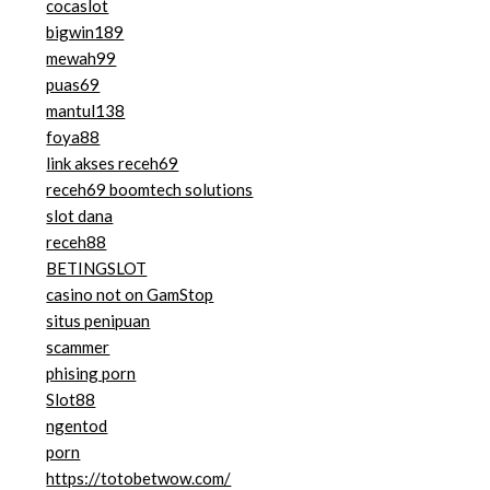
cocaslot
bigwin189
mewah99
puas69
mantul138
foya88
link akses receh69
receh69 boomtech solutions
slot dana
receh88
BETINGSLOT
casino not on GamStop
situs penipuan
scammer
phising porn
Slot88
ngentod
porn
https://totobetwow.com/