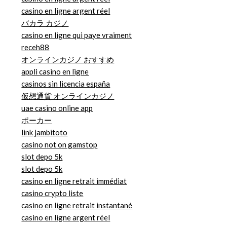
casino en ligne argent réel
バカラ カジノ
casino en ligne qui paye vraiment
receh88
オンラインカジノ おすすめ
appli casino en ligne
casinos sin licencia españa
仮想通貨 オンラインカジノ
uae casino online app
ポーカー
link jambitoto
casino not on gamstop
slot depo 5k
slot depo 5k
casino en ligne retrait immédiat
casino crypto liste
casino en ligne retrait instantané
casino en ligne argent réel