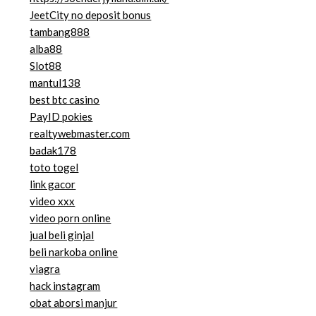
JeetCity no deposit bonus
tambang888
alba88
Slot88
mantul138
best btc casino
PayID pokies
realtywebmaster.com
badak178
toto togel
link gacor
video xxx
video porn online
jual beli ginjal
beli narkoba online
viagra
hack instagram
obat aborsi manjur