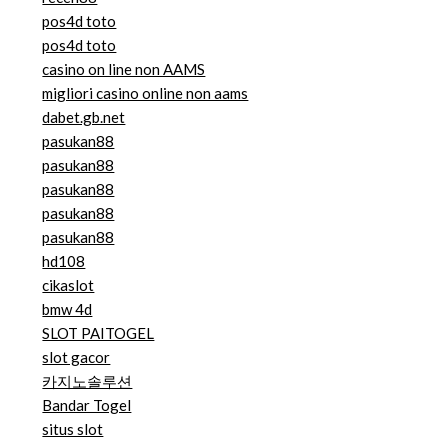
pos4d toto
pos4d toto
casino on line non AAMS
migliori casino online non aams
dabet.gb.net
pasukan88
pasukan88
pasukan88
pasukan88
pasukan88
hd108
cikaslot
bmw 4d
SLOT PAITOGEL
slot gacor
카지노솔루션
Bandar Togel
situs slot