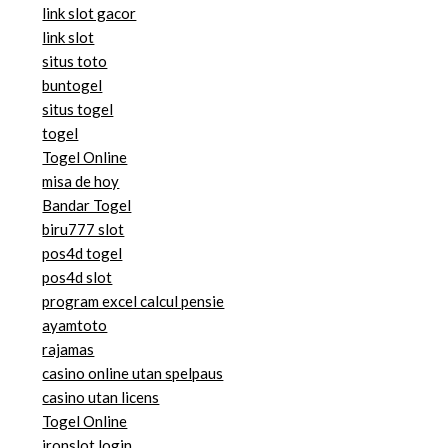
link slot gacor
link slot
situs toto
buntogel
situs togel
togel
Togel Online
misa de hoy
Bandar Togel
biru777 slot
pos4d togel
pos4d slot
program excel calcul pensie
ayamtoto
rajamas
casino online utan spelpaus
casino utan licens
Togel Online
ironslot login