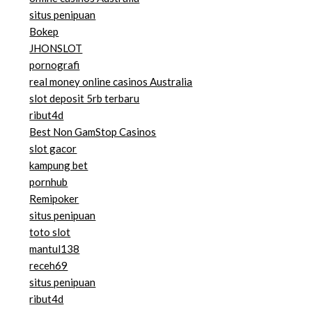
situs penipuan
Bokep
JHONSLOT
pornografi
real money online casinos Australia
slot deposit 5rb terbaru
ribut4d
Best Non GamStop Casinos
slot gacor
kampung bet
pornhub
Remipoker
situs penipuan
toto slot
mantul138
receh69
situs penipuan
ribut4d