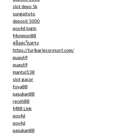
slot depo 5k
sungaitoto
deposit 5000
pos4d login
Monmon88
สล็อตเว็บตรง
https://turibariecoresort.com/
puas69
puas69
mantul138
slot gacor
foya88
pasukan88
receh88
M88 Link
pos4d
pos4d
pasukan88