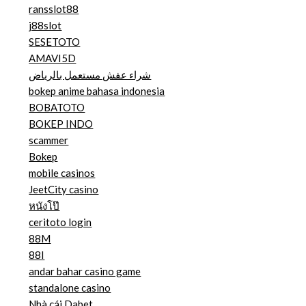
ransslot88
j88slot
SESETOTO
AMAVI5D
شراء عفش مستعمل بالرياض
bokep anime bahasa indonesia
BOBATOTO
BOKEP INDO
scammer
Bokep
mobile casinos
JeetCity casino
หนังโป๊
ceritoto login
88M
88I
andar bahar casino game
standalone casino
Nhà cái Dabet