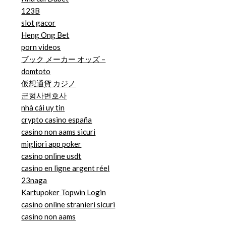
123B
slot gacor
Heng Ong Bet
porn videos
ブック メーカー オッズ –
domtoto
仮想通貨 カジノ
군형사변호사
nhà cái uy tin
crypto casino españa
casino non aams sicuri
migliori app poker
casino online usdt
casino en ligne argent réel
23naga
Kartupoker Topwin Login
casino online stranieri sicuri
casino non aams