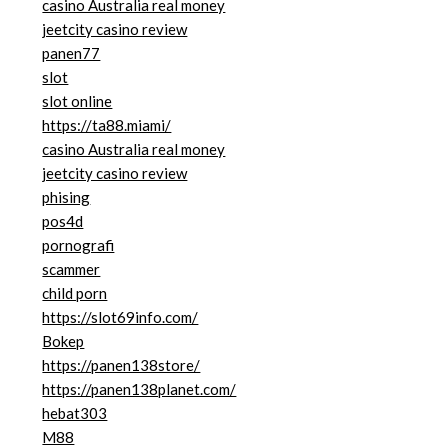
casino Australia real money
jeetcity casino review
panen77
slot
slot online
https://ta88.miami/
casino Australia real money
jeetcity casino review
phising
pos4d
pornografi
scammer
child porn
https://slot69info.com/
Bokep
https://panen138store/
https://panen138planet.com/
hebat303
M88