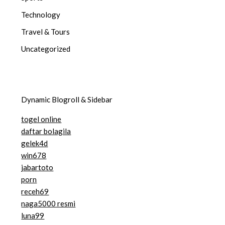
Technology
Travel & Tours
Uncategorized
Dynamic Blogroll & Sidebar
togel online
daftar bolagila
gelek4d
win678
jabartoto
porn
receh69
naga5000 resmi
luna99