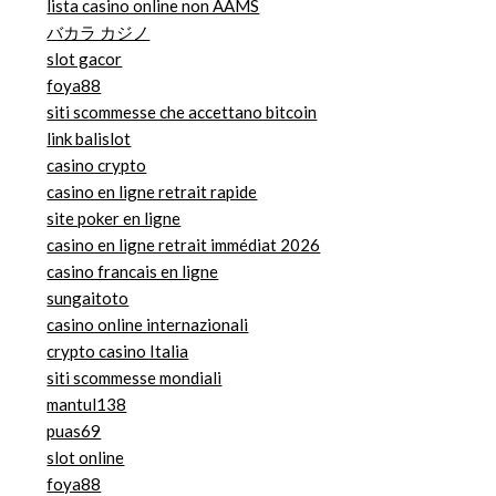
lista casino online non AAMS
バカラ カジノ
slot gacor
foya88
siti scommesse che accettano bitcoin
link balislot
casino crypto
casino en ligne retrait rapide
site poker en ligne
casino en ligne retrait immédiat 2026
casino francais en ligne
sungaitoto
casino online internazionali
crypto casino Italia
siti scommesse mondiali
mantul138
puas69
slot online
foya88