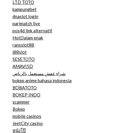
LTD TOTO
kampungbet
dnaslot login
parimatch live
pos4d link alternatif
HotDalam enak
ransslot88
j88slot
SESETOTO
AMAVI5D
شراء عفش مستعمل بالرياض
bokep anime bahasa indonesia
BOBATOTO
BOKEP INDO
scammer
Bokep
mobile casinos
JeetCity casino
หนังโป๊