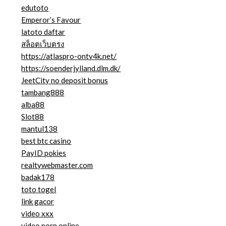
edutoto
Emperor’s Favour
latoto daftar
สล็อตเว็บตรง
https://atlaspro-ontv4k.net/
https://soenderjylland.dlm.dk/
JeetCity no deposit bonus
tambang888
alba88
Slot88
mantul138
best btc casino
PayID pokies
realtywebmaster.com
badak178
toto togel
link gacor
video xxx
video porn online