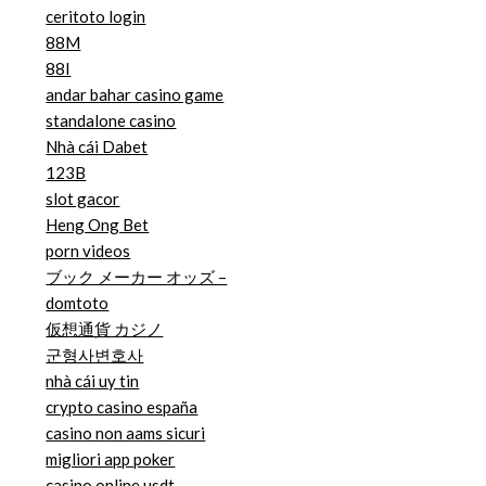
ceritoto login
88M
88I
andar bahar casino game
standalone casino
Nhà cái Dabet
123B
slot gacor
Heng Ong Bet
porn videos
ブック メーカー オッズ –
domtoto
仮想通貨 カジノ
군형사변호사
nhà cái uy tin
crypto casino españa
casino non aams sicuri
migliori app poker
casino online usdt