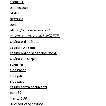
scammer
phising porn
Slot88
ngentod
porn
https://totobetwow.com/
オンラインカジノ本人確認不要
casino online italia
casinò non aams
casino online senza documenti
casino con crypto
scammer
slot gacor
slot gacor
slot gacor
casino senza documenti
puas69
mantul138
uk credit card casinos