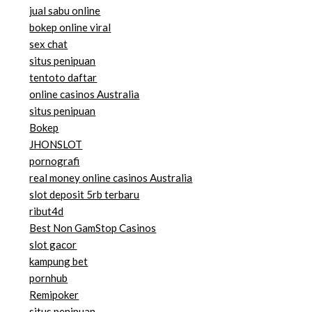
jual sabu online
bokep online viral
sex chat
situs penipuan
tentoto daftar
online casinos Australia
situs penipuan
Bokep
JHONSLOT
pornografi
real money online casinos Australia
slot deposit 5rb terbaru
ribut4d
Best Non GamStop Casinos
slot gacor
kampung bet
pornhub
Remipoker
situs penipuan