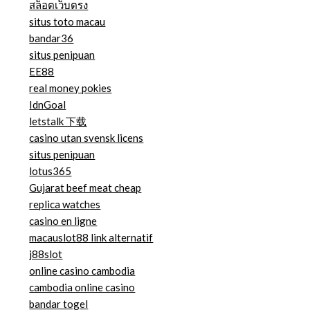
สล็อตเว็บตรง
situs toto macau
bandar36
situs penipuan
EE88
real money pokies
IdnGoal
letstalk 下载
casino utan svensk licens
situs penipuan
lotus365
Gujarat beef meat cheap
replica watches
casino en ligne
macauslot88 link alternatif
j88slot
online casino cambodia
cambodia online casino
bandar togel