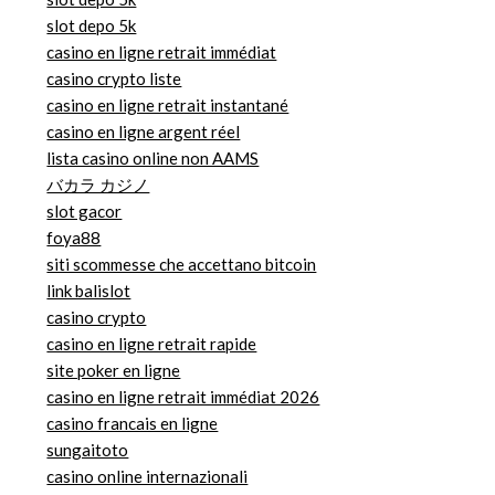
slot depo 5k
casino en ligne retrait immédiat
casino crypto liste
casino en ligne retrait instantané
casino en ligne argent réel
lista casino online non AAMS
バカラ カジノ
slot gacor
foya88
siti scommesse che accettano bitcoin
link balislot
casino crypto
casino en ligne retrait rapide
site poker en ligne
casino en ligne retrait immédiat 2026
casino francais en ligne
sungaitoto
casino online internazionali