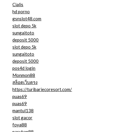
Cialis
hd porno
gsnslot48.com
slot depo 5k
sungaitoto
deposit 5000
slot depo 5k
sungaitoto
deposit 5000
pos4d login
Monmon88
สล็อตเว็บตรง
https://turibariecoresort.com/
puas69
puas69
mantul138
slot gacor
foya88
pasukan88