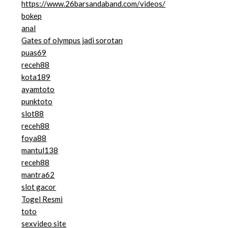
https://www.26barsandaband.com/videos/
bokep
anal
Gates of olympus jadi sorotan
puas69
receh88
kota189
ayamtoto
punktoto
slot88
receh88
foya88
mantul138
receh88
mantra62
slot gacor
Togel Resmi
toto
sexvideo site