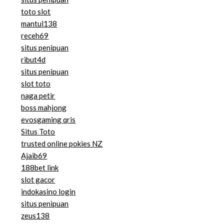
toto slot
mantul138
receh69
situs penipuan
ribut4d
situs penipuan
slot toto
naga petir
boss mahjong
evosgaming qris
Situs Toto
trusted online pokies NZ
Ajaib69
188bet link
slot gacor
indokasino login
situs penipuan
zeus138