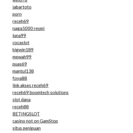
jabartoto
porn
receh69
naga5000 resmi
luna99
cocaslot
bigwin189
mewah99
puas69
mantul138
foya88
link akses receh69
receh69 boomtech solutions
slot dana
receh88
BETINGSLOT
casino not on GamStop
situs penipuan