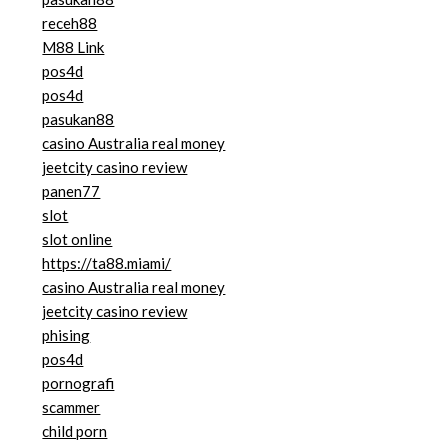
receh88
M88 Link
pos4d
pos4d
pasukan88
casino Australia real money
jeetcity casino review
panen77
slot
slot online
https://ta88.miami/
casino Australia real money
jeetcity casino review
phising
pos4d
pornografi
scammer
child porn