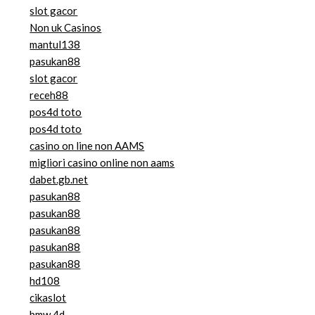
slot gacor
Non uk Casinos
mantul138
pasukan88
slot gacor
receh88
pos4d toto
pos4d toto
casino on line non AAMS
migliori casino online non aams
dabet.gb.net
pasukan88
pasukan88
pasukan88
pasukan88
pasukan88
hd108
cikaslot
bmw 4d