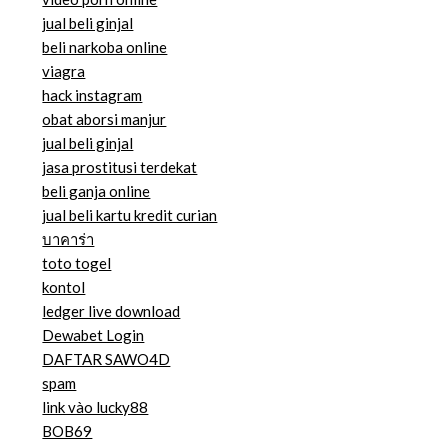
jual beli ginjal
beli narkoba online
viagra
hack instagram
obat aborsi manjur
jual beli ginjal
jasa prostitusi terdekat
beli ganja online
jual beli kartu kredit curian
บาคาร่า
toto togel
kontol
ledger live download
Dewabet Login
DAFTAR SAWO4D
spam
link vào lucky88
BOB69