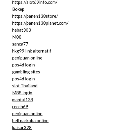
https://slot69info.com/
Bokep
https://panen138store/
https://panen138planet.com/
hebat303
M88
sanca77
hkg99 link alternatif
penipuan online
pos4d login
gambling sites
pos4d login
slot Thailand
M88 login
mantul138
receh69
penipuan online
beli narkoba online
kaisar328