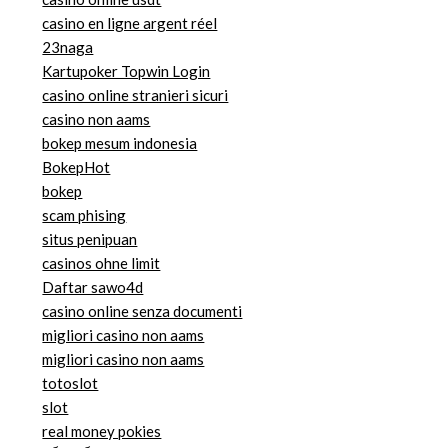
casino en ligne argent réel
23naga
Kartupoker Topwin Login
casino online stranieri sicuri
casino non aams
bokep mesum indonesia
BokepHot
bokep
scam phising
situs penipuan
casinos ohne limit
Daftar sawo4d
casino online senza documenti
migliori casino non aams
migliori casino non aams
totoslot
slot
real money pokies