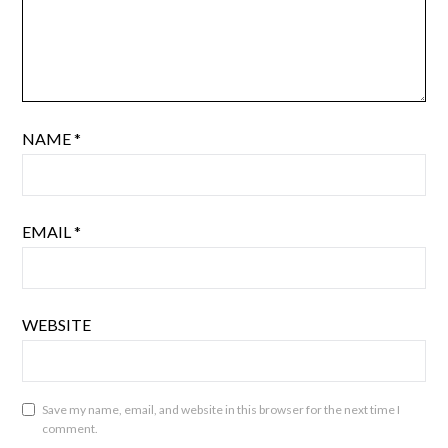
NAME
*
EMAIL
*
WEBSITE
Save my name, email, and website in this browser for the next time I
comment.