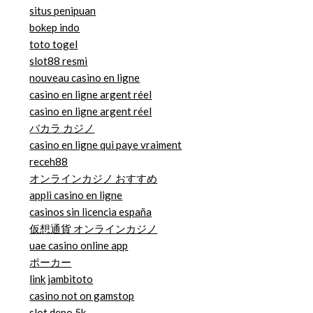
situs penipuan
bokep indo
toto togel
slot88 resmi
nouveau casino en ligne
casino en ligne argent réel
casino en ligne argent réel
バカラ カジノ
casino en ligne qui paye vraiment
receh88
オンラインカジノ おすすめ
appli casino en ligne
casinos sin licencia españa
仮想通貨 オンラインカジノ
uae casino online app
ポーカー
link jambitoto
casino not on gamstop
slot depo 5k