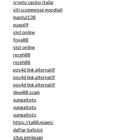
crypto casino Italia
siti scommesse mondiali
mantul138
puas69
slot online
foya88
slot online
receh88
receh88
pos4d link alternatif
pos4d link alternatif
pos4d link alternatif
dewi88 scam
sungaitoto
sungaitoto
sungaitoto
https://ta88.miami/
daftar balislot
situs penipuan