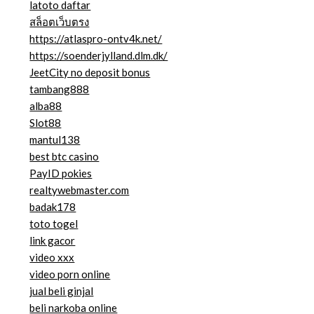
latoto daftar
สล็อตเว็บตรง
https://atlaspro-ontv4k.net/
https://soenderjylland.dlm.dk/
JeetCity no deposit bonus
tambang888
alba88
Slot88
mantul138
best btc casino
PayID pokies
realtywebmaster.com
badak178
toto togel
link gacor
video xxx
video porn online
jual beli ginjal
beli narkoba online