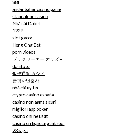
88I
andar bahar casino game
standalone casino
Nhà cái Dabet
123B
slot gacor
Heng Ong Bet
porn videos
ブック メーカー オッズ –
domtoto
仮想通貨 カジノ
군형사변호사
nhà cái uy tin
crypto casino españa
casino non aams sicuri
migliori app poker
casino online usdt
casino en ligne argent réel
23naga