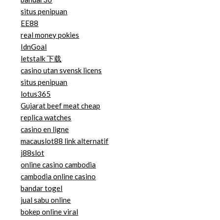
situs penipuan
EE88
real money pokies
IdnGoal
letstalk 下载
casino utan svensk licens
situs penipuan
lotus365
Gujarat beef meat cheap
replica watches
casino en ligne
macauslot88 link alternatif
j88slot
online casino cambodia
cambodia online casino
bandar togel
jual sabu online
bokep online viral