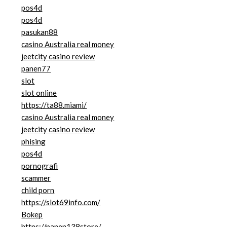
pos4d
pos4d
pasukan88
casino Australia real money
jeetcity casino review
panen77
slot
slot online
https://ta88.miami/
casino Australia real money
jeetcity casino review
phising
pos4d
pornografi
scammer
child porn
https://slot69info.com/
Bokep
https://panen138store/