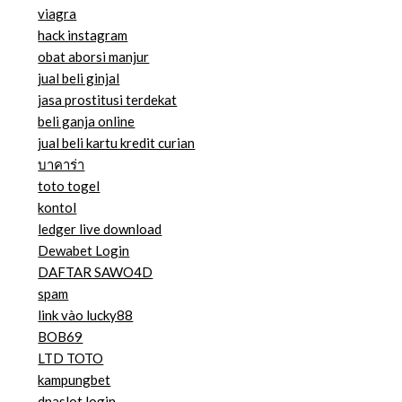
viagra
hack instagram
obat aborsi manjur
jual beli ginjal
jasa prostitusi terdekat
beli ganja online
jual beli kartu kredit curian
บาคาร่า
toto togel
kontol
ledger live download
Dewabet Login
DAFTAR SAWO4D
spam
link vào lucky88
BOB69
LTD TOTO
kampungbet
dnaslot login