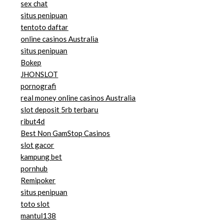
sex chat
situs penipuan
tentoto daftar
online casinos Australia
situs penipuan
Bokep
JHONSLOT
pornografi
real money online casinos Australia
slot deposit 5rb terbaru
ribut4d
Best Non GamStop Casinos
slot gacor
kampung bet
pornhub
Remipoker
situs penipuan
toto slot
mantul138