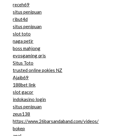
receh69
situs penipuan
ribut4d
situs penipuan
slot toto
naga petir
boss mahjong
evosgaming qris
Situs Toto
trusted online pokies NZ
Ajaib69
188bet link
slot gacor
indokasino login
situs penipuan
zeus138
https://www.26barsandaband.com/videos/
bokep
anal