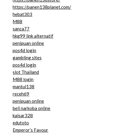
https://panen138planet.com/
hebat303
M88
sanca77
hkg99 link alternatif
penipuan online
pos4d login
gambling sites
pos4d login
slot Thailand
M88 login
mantul138
receh69
penipuan online
beli narkoba online
kaisar328
edutoto
Emperor’s Favour