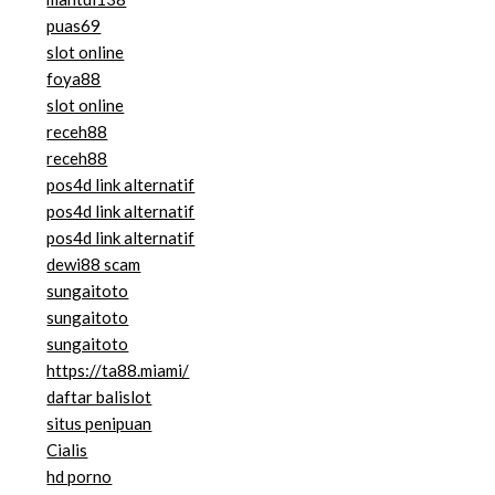
puas69
slot online
foya88
slot online
receh88
receh88
pos4d link alternatif
pos4d link alternatif
pos4d link alternatif
dewi88 scam
sungaitoto
sungaitoto
sungaitoto
https://ta88.miami/
daftar balislot
situs penipuan
Cialis
hd porno