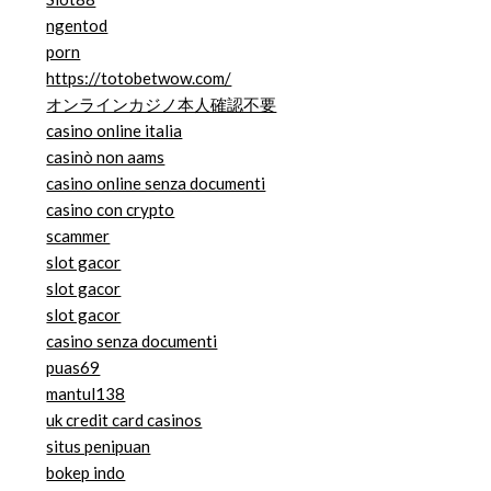
ngentod
porn
https://totobetwow.com/
オンラインカジノ本人確認不要
casino online italia
casinò non aams
casino online senza documenti
casino con crypto
scammer
slot gacor
slot gacor
slot gacor
casino senza documenti
puas69
mantul138
uk credit card casinos
situs penipuan
bokep indo