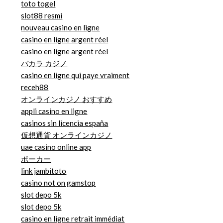
toto togel
slot88 resmi
nouveau casino en ligne
casino en ligne argent réel
casino en ligne argent réel
バカラ カジノ
casino en ligne qui paye vraiment
receh88
オンラインカジノ おすすめ
appli casino en ligne
casinos sin licencia españa
仮想通貨 オンラインカジノ
uae casino online app
ポーカー
link jambitoto
casino not on gamstop
slot depo 5k
slot depo 5k
casino en ligne retrait immédiat