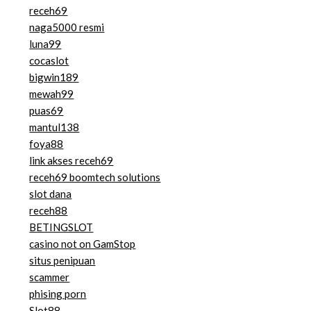
receh69
naga5000 resmi
luna99
cocaslot
bigwin189
mewah99
puas69
mantul138
foya88
link akses receh69
receh69 boomtech solutions
slot dana
receh88
BETINGSLOT
casino not on GamStop
situs penipuan
scammer
phising porn
Slot88