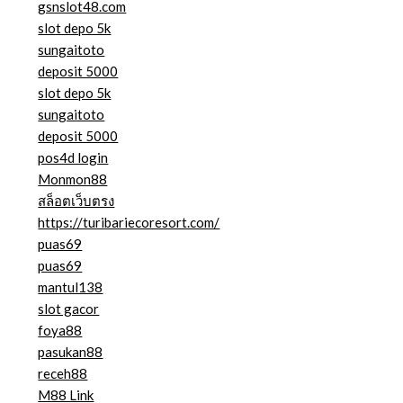
gsnslot48.com
slot depo 5k
sungaitoto
deposit 5000
slot depo 5k
sungaitoto
deposit 5000
pos4d login
Monmon88
สล็อตเว็บตรง
https://turibariecoresort.com/
puas69
puas69
mantul138
slot gacor
foya88
pasukan88
receh88
M88 Link