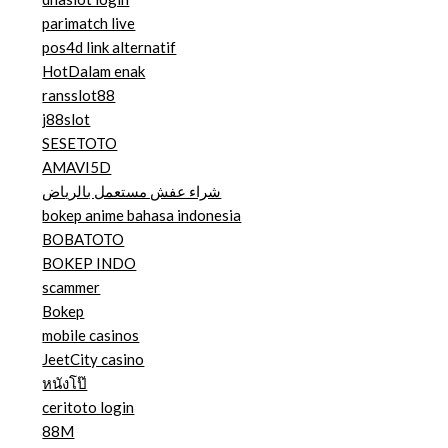
parimatch live
pos4d link alternatif
HotDalam enak
ransslot88
j88slot
SESETOTO
AMAVI5D
شراء عفش مستعمل بالرياض
bokep anime bahasa indonesia
BOBATOTO
BOKEP INDO
scammer
Bokep
mobile casinos
JeetCity casino
หนังโป๊
ceritoto login
88M