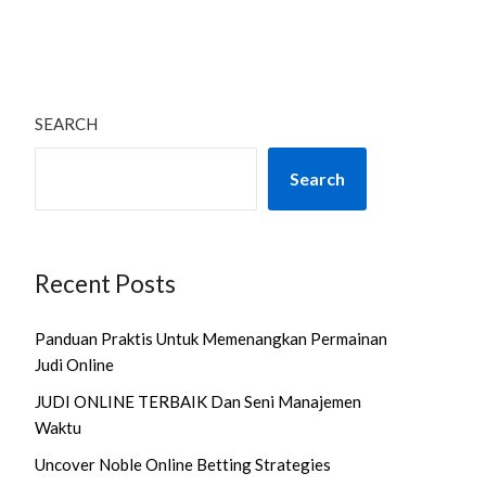
SEARCH
Search
Recent Posts
Panduan Praktis Untuk Memenangkan Permainan
Judi Online
JUDI ONLINE TERBAIK Dan Seni Manajemen
Waktu
Uncover Noble Online Betting Strategies