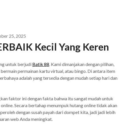
ber 25, 2025
RBAIK Kecil Yang Keren
ang untuk berjudi
Batik 88
. Kami dimanjakan dengan pilihan,
ermain permainan kartu virtual, atau bingo. Di antara item
erbahaya adalah yang tersedia dengan mudah setiap hari dan
an faktor ini dengan fakta bahwa itu sangat mudah untuk
ti online. Secara bertahap menumpuk hutang online tidak akan
eroleh dengan susah payah dari dompet kita, jadi jadi lebih
uaran web Anda meningkat.