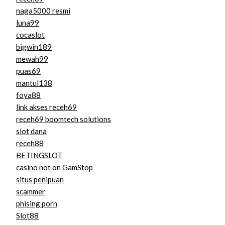
naga5000 resmi
luna99
cocaslot
bigwin189
mewah99
puas69
mantul138
foya88
link akses receh69
receh69 boomtech solutions
slot dana
receh88
BETINGSLOT
casino not on GamStop
situs penipuan
scammer
phising porn
Slot88