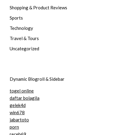
Shopping & Product Reviews
Sports
Technology
Travel & Tours
Uncategorized
Dynamic Blogroll & Sidebar
togel online
daftar bolagila
gelek4d
win678
jabartoto
porn
receh69