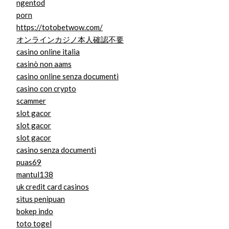
ngentod
porn
https://totobetwow.com/
オンラインカジノ本人確認不要
casino online italia
casinò non aams
casino online senza documenti
casino con crypto
scammer
slot gacor
slot gacor
slot gacor
casino senza documenti
puas69
mantul138
uk credit card casinos
situs penipuan
bokep indo
toto togel