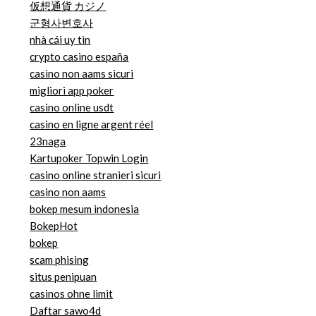
仮想通貨 カジノ
군형사변호사
nhà cái uy tin
crypto casino españa
casino non aams sicuri
migliori app poker
casino online usdt
casino en ligne argent réel
23naga
Kartupoker Topwin Login
casino online stranieri sicuri
casino non aams
bokep mesum indonesia
BokepHot
bokep
scam phising
situs penipuan
casinos ohne limit
Daftar sawo4d