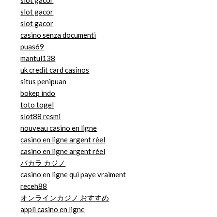
slot gacor
slot gacor
casino senza documenti
puas69
mantul138
uk credit card casinos
situs penipuan
bokep indo
toto togel
slot88 resmi
nouveau casino en ligne
casino en ligne argent réel
casino en ligne argent réel
バカラ カジノ
casino en ligne qui paye vraiment
receh88
オンラインカジノ おすすめ
appli casino en ligne