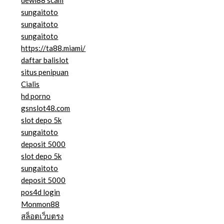
sungaitoto
sungaitoto
sungaitoto
https://ta88.miami/
daftar balislot
situs penipuan
Cialis
hd porno
gsnslot48.com
slot depo 5k
sungaitoto
deposit 5000
slot depo 5k
sungaitoto
deposit 5000
pos4d login
Monmon88
สล็อตเว็บตรง