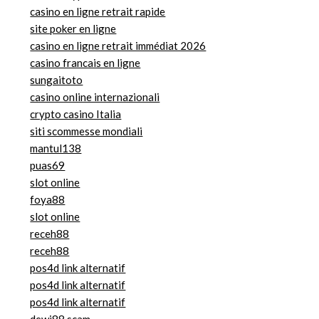
casino en ligne retrait rapide
site poker en ligne
casino en ligne retrait immédiat 2026
casino francais en ligne
sungaitoto
casino online internazionali
crypto casino Italia
siti scommesse mondiali
mantul138
puas69
slot online
foya88
slot online
receh88
receh88
pos4d link alternatif
pos4d link alternatif
pos4d link alternatif
dewi88 scam