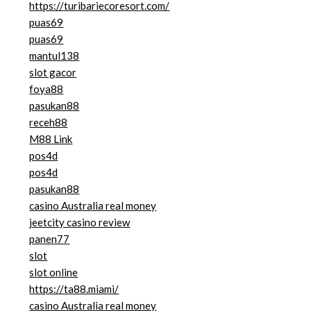
https://turibariecoresort.com/
puas69
puas69
mantul138
slot gacor
foya88
pasukan88
receh88
M88 Link
pos4d
pos4d
pasukan88
casino Australia real money
jeetcity casino review
panen77
slot
slot online
https://ta88.miami/
casino Australia real money