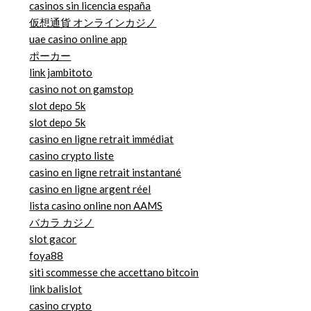
casinos sin licencia españa
仮想通貨 オンラインカジノ
uae casino online app
ポーカー
link jambitoto
casino not on gamstop
slot depo 5k
slot depo 5k
casino en ligne retrait immédiat
casino crypto liste
casino en ligne retrait instantané
casino en ligne argent réel
lista casino online non AAMS
バカラ カジノ
slot gacor
foya88
siti scommesse che accettano bitcoin
link balislot
casino crypto