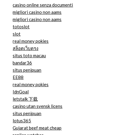
casino online senza documenti
migliori casino non aams
migliori casino non aams
totoslot
slot
real money pokies
สล็อตเว็บตรง
situs toto macau
bandar36
situs penipuan
EE88
real money pokies
IdnGoal
letstalk 下载
casino utan svensk licens
situs penipuan
lotus365
Gujarat beef meat cheap
replica watches