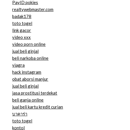
PayID pokies
realtywebmaster.com
badak178
toto togel
link gacor
video xxx
video porn online
jual beli ginjal
beli narkoba online
viagra
hack instagram
obat aborsi manjur
jual beli ginjal
jasa prostitusi terdekat
beli ganja online
jual beli kartu kredit curian
บาคาร่า
toto togel
kontol