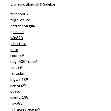
Dynamic Blogroll & Sidebar
techno002
togel online
daftar bolagila
gelek4d
win678
jabartoto
porn
receh69
naga5000 resmi
luna99
cocaslot
bigwin189
mewah99
puas69
mantul138
foya88
link akses receh69