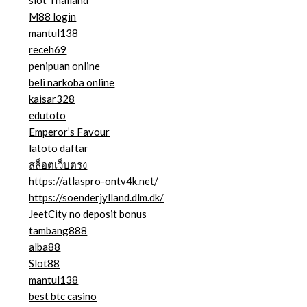
M88 login
mantul138
receh69
penipuan online
beli narkoba online
kaisar328
edutoto
Emperor’s Favour
latoto daftar
สล็อตเว็บตรง
https://atlaspro-ontv4k.net/
https://soenderjylland.dlm.dk/
JeetCity no deposit bonus
tambang888
alba88
Slot88
mantul138
best btc casino