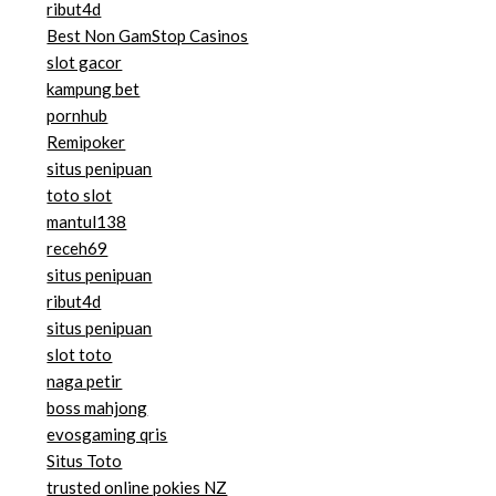
ribut4d
Best Non GamStop Casinos
slot gacor
kampung bet
pornhub
Remipoker
situs penipuan
toto slot
mantul138
receh69
situs penipuan
ribut4d
situs penipuan
slot toto
naga petir
boss mahjong
evosgaming qris
Situs Toto
trusted online pokies NZ