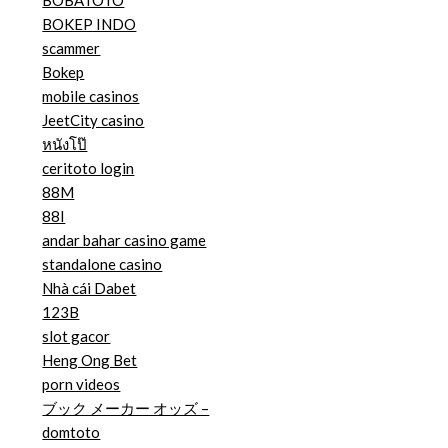
BOKEP INDO
scammer
Bokep
mobile casinos
JeetCity casino
หนังโป๊
ceritoto login
88M
88I
andar bahar casino game
standalone casino
Nhà cái Dabet
123B
slot gacor
Heng Ong Bet
porn videos
ブック メーカー オッズ –
domtoto