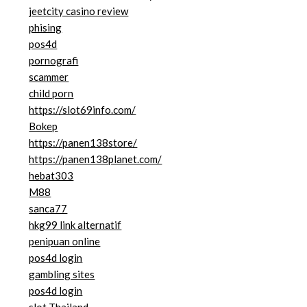
jeetcity casino review
phising
pos4d
pornografi
scammer
child porn
https://slot69info.com/
Bokep
https://panen138store/
https://panen138planet.com/
hebat303
M88
sanca77
hkg99 link alternatif
penipuan online
pos4d login
gambling sites
pos4d login
slot Thailand