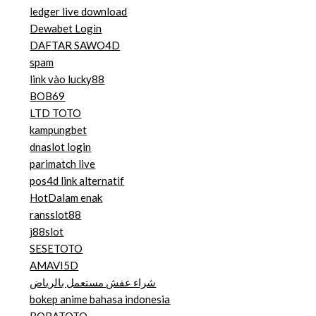
ledger live download
Dewabet Login
DAFTAR SAWO4D
spam
link vào lucky88
BOB69
LTD TOTO
kampungbet
dnaslot login
parimatch live
pos4d link alternatif
HotDalam enak
ransslot88
j88slot
SESETOTO
AMAVI5D
شراء عفش مستعمل بالرياض
bokep anime bahasa indonesia
BOBATOTO