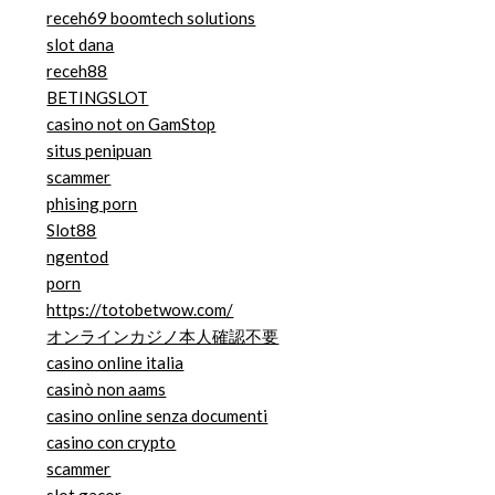
receh69 boomtech solutions
slot dana
receh88
BETINGSLOT
casino not on GamStop
situs penipuan
scammer
phising porn
Slot88
ngentod
porn
https://totobetwow.com/
オンラインカジノ本人確認不要
casino online italia
casinò non aams
casino online senza documenti
casino con crypto
scammer
slot gacor