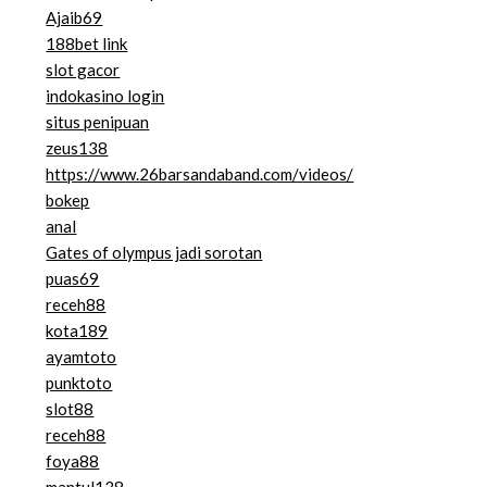
Ajaib69
188bet link
slot gacor
indokasino login
situs penipuan
zeus138
https://www.26barsandaband.com/videos/
bokep
anal
Gates of olympus jadi sorotan
puas69
receh88
kota189
ayamtoto
punktoto
slot88
receh88
foya88
mantul138