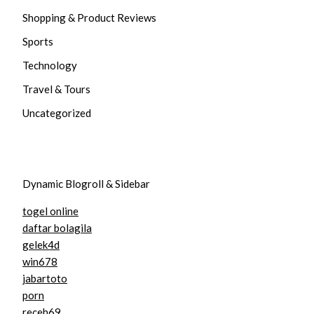
Shopping & Product Reviews
Sports
Technology
Travel & Tours
Uncategorized
Dynamic Blogroll & Sidebar
togel online
daftar bolagila
gelek4d
win678
jabartoto
porn
receh69