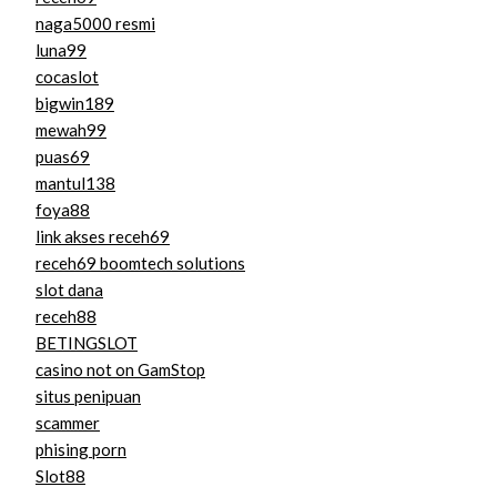
naga5000 resmi
luna99
cocaslot
bigwin189
mewah99
puas69
mantul138
foya88
link akses receh69
receh69 boomtech solutions
slot dana
receh88
BETINGSLOT
casino not on GamStop
situs penipuan
scammer
phising porn
Slot88