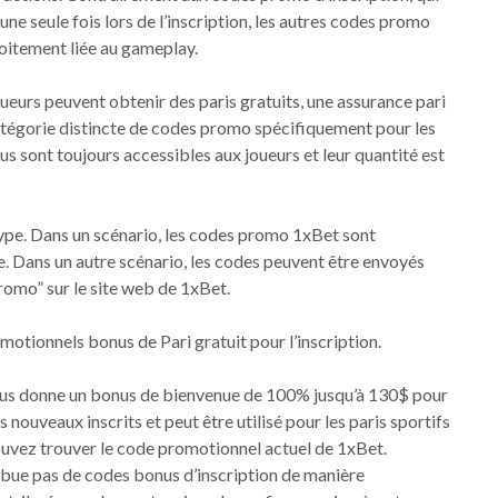
une seule fois lors de l’inscription, les autres codes promo
troitement liée au gameplay.
oueurs peuvent obtenir des paris gratuits, une assurance pari
 catégorie distincte de codes promo spécifiquement pour les
us sont toujours accessibles aux joueurs et leur quantité est
type. Dans un scénario, les codes promo 1xBet sont
e. Dans un autre scénario, les codes peuvent être envoyés
promo” sur le site web de 1xBet.
ionnels bonus de Pari gratuit pour l’inscription.
ous donne un bonus de bienvenue de 100% jusqu’à 130$ pour
nouveaux inscrits et peut être utilisé pour les paris sportifs
pouvez trouver le code promotionnel actuel de 1xBet.
bue pas de codes bonus d’inscription de manière