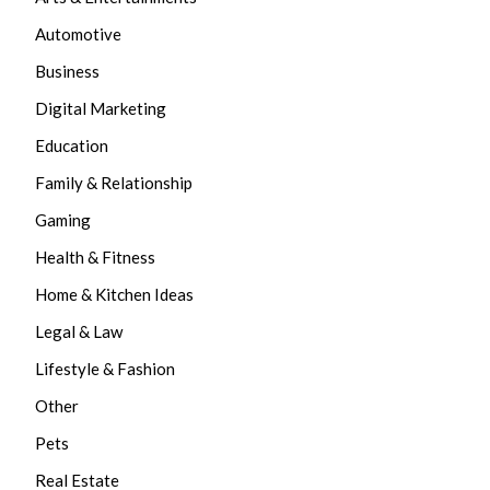
Automotive
Business
Digital Marketing
Education
Family & Relationship
Gaming
Health & Fitness
Home & Kitchen Ideas
Legal & Law
Lifestyle & Fashion
Other
Pets
Real Estate