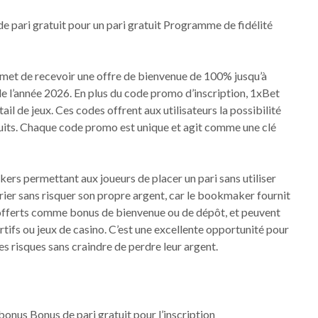
 pari gratuit pour un pari gratuit Programme de fidélité
met de recevoir une offre de bienvenue de 100% jusqu’à
e l’année 2026. En plus du code promo d’inscription, 1xBet
il de jeux. Ces codes offrent aux utilisateurs la possibilité
atuits. Chaque code promo est unique et agit comme une clé
ers permettant aux joueurs de placer un pari sans utiliser
arier sans risquer son propre argent, car le bookmaker fournit
t offerts comme bonus de bienvenue ou de dépôt, et peuvent
rtifs ou jeux de casino. C’est une excellente opportunité pour
es risques sans craindre de perdre leur argent.
nus Bonus de pari gratuit pour l’inscription