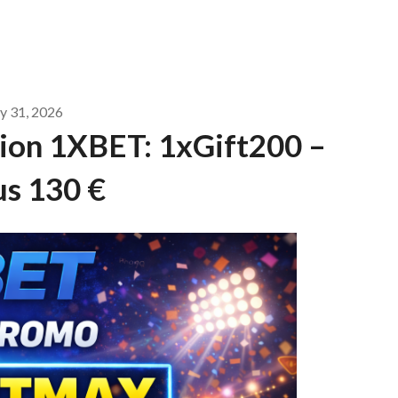
 31, 2026
ion 1XBET: 1xGift200 –
s 130 €