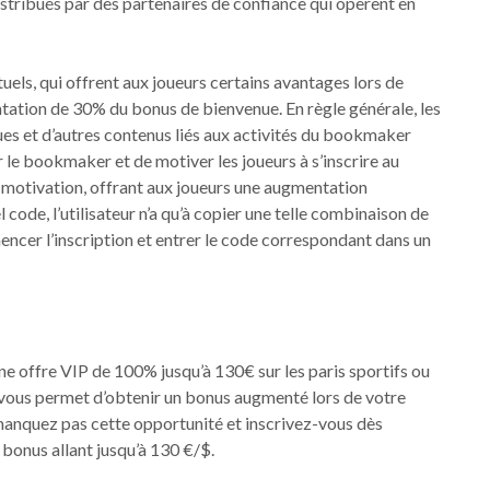
stribués par des partenaires de confiance qui opèrent en
tuels, qui offrent aux joueurs certains avantages lors de
ntation de 30% du bonus de bienvenue. En règle générale, les
ues et d’autres contenus liés aux activités du bookmaker
r le bookmaker et de motiver les joueurs à s’inscrire au
motivation, offrant aux joueurs une augmentation
l code, l’utilisateur n’a qu’à copier une telle combinaison de
ncer l’inscription et entrer le code correspondant dans un
 offre VIP de 100% jusqu’à 130€ sur les paris sportifs ou
vous permet d’obtenir un bonus augmenté lors de votre
manquez pas cette opportunité et inscrivez-vous dès
bonus allant jusqu’à 130 €/$.