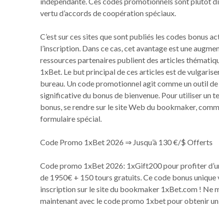
indépendante. Ces codes promotionnels sont plutôt di
vertu d’accords de coopération spéciaux.
C’est sur ces sites que sont publiés les codes bonus ac
l’inscription. Dans ce cas, cet avantage est une augme
ressources partenaires publient des articles thématiq
1xBet. Le but principal de ces articles est de vulgarise
bureau. Un code promotionnel agit comme un outil de 
significative du bonus de bienvenue. Pour utiliser un te
bonus, se rendre sur le site Web du bookmaker, comme
formulaire spécial.
Code Promo 1xBet 2026 ⇒ Jusqu’à 130 €/$ Offerts
Code promo 1xBet 2026: 1xGift200 pour profiter d’une
de 1950€ + 150 tours gratuits. Ce code bonus unique 
inscription sur le site du bookmaker 1xBet.com ! Ne 
maintenant avec le code promo 1xbet pour obtenir un 