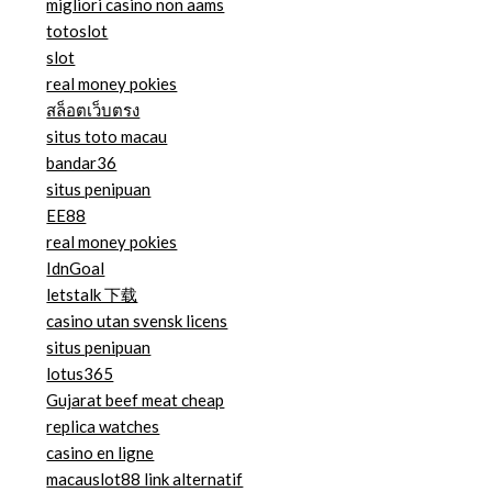
migliori casino non aams
totoslot
slot
real money pokies
สล็อตเว็บตรง
situs toto macau
bandar36
situs penipuan
EE88
real money pokies
IdnGoal
letstalk 下载
casino utan svensk licens
situs penipuan
lotus365
Gujarat beef meat cheap
replica watches
casino en ligne
macauslot88 link alternatif