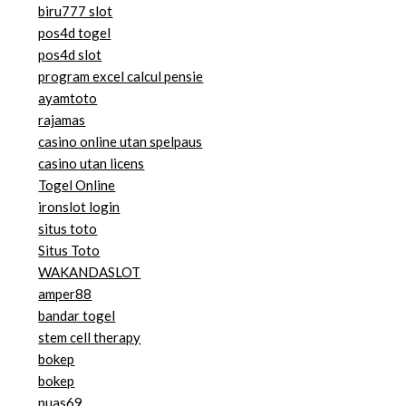
biru777 slot
pos4d togel
pos4d slot
program excel calcul pensie
ayamtoto
rajamas
casino online utan spelpaus
casino utan licens
Togel Online
ironslot login
situs toto
Situs Toto
WAKANDASLOT
amper88
bandar togel
stem cell therapy
bokep
bokep
puas69