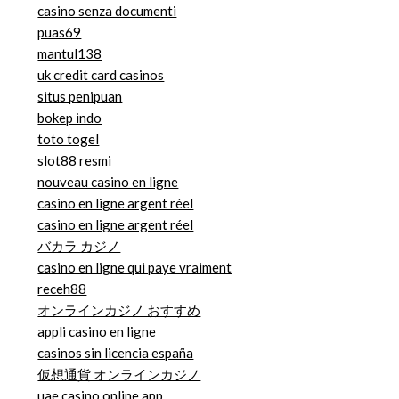
casino senza documenti
puas69
mantul138
uk credit card casinos
situs penipuan
bokep indo
toto togel
slot88 resmi
nouveau casino en ligne
casino en ligne argent réel
casino en ligne argent réel
バカラ カジノ
casino en ligne qui paye vraiment
receh88
オンラインカジノ おすすめ
appli casino en ligne
casinos sin licencia españa
仮想通貨 オンラインカジノ
uae casino online app