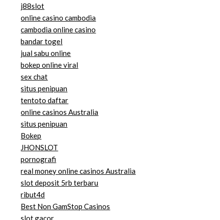
j88slot
online casino cambodia
cambodia online casino
bandar togel
jual sabu online
bokep online viral
sex chat
situs penipuan
tentoto daftar
online casinos Australia
situs penipuan
Bokep
JHONSLOT
pornografi
real money online casinos Australia
slot deposit 5rb terbaru
ribut4d
Best Non GamStop Casinos
slot gacor