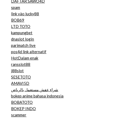
DAFTAR SAWO4D
spam
link vào lucky88
BOB69
LTD TOTO
kampungbet
dnaslot login
parimatch live
pos4d link alternatif
HotDalam enak
ransslot88
j88slot
SESETOTO
AMAVI5D
شراء عفش مستعمل بالرياض
bokep anime bahasa indonesia
BOBATOTO
BOKEP INDO
scammer