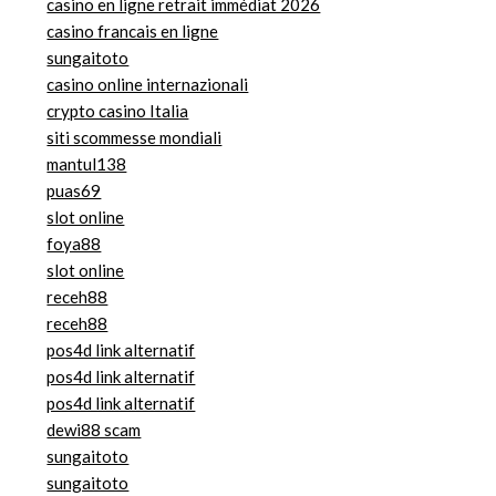
casino en ligne retrait immédiat 2026
casino francais en ligne
sungaitoto
casino online internazionali
crypto casino Italia
siti scommesse mondiali
mantul138
puas69
slot online
foya88
slot online
receh88
receh88
pos4d link alternatif
pos4d link alternatif
pos4d link alternatif
dewi88 scam
sungaitoto
sungaitoto