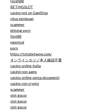
receh88
BETINGSLOT
casino not on GamStop
situs penipuan
scammer
phising porn
Slot88
ngentod
porn
https://totobetwow.com/
オンラインカジノ本人確認不要
casino online italia
casinò non aams
casino online senza documenti
casino con crypto
scammer
slot gacor
slot gacor
slot gacor