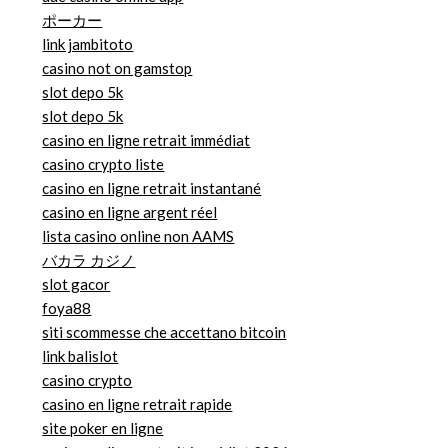
ポーカー
link jambitoto
casino not on gamstop
slot depo 5k
slot depo 5k
casino en ligne retrait immédiat
casino crypto liste
casino en ligne retrait instantané
casino en ligne argent réel
lista casino online non AAMS
バカラ カジノ
slot gacor
foya88
siti scommesse che accettano bitcoin
link balislot
casino crypto
casino en ligne retrait rapide
site poker en ligne