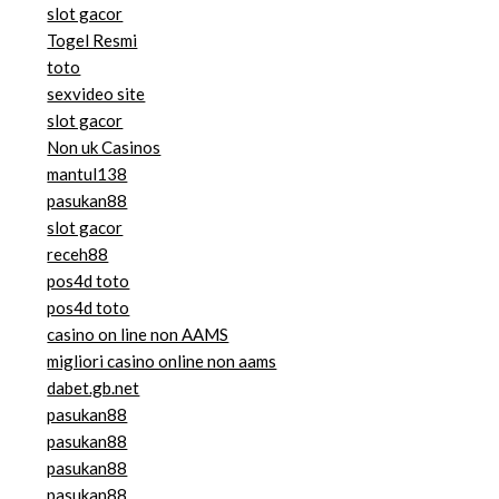
slot gacor
Togel Resmi
toto
sexvideo site
slot gacor
Non uk Casinos
mantul138
pasukan88
slot gacor
receh88
pos4d toto
pos4d toto
casino on line non AAMS
migliori casino online non aams
dabet.gb.net
pasukan88
pasukan88
pasukan88
pasukan88