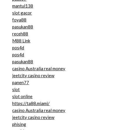
mantul138
slot gacor
foya88
pasukan88
receh88
M88 Link
pos4d
pos4d
pasukan88
casino Australia real money
jeetcity casino review
panen77
slot
slot online
https://ta88.miami/
casino Australia real money
jeetcity casino review
phising