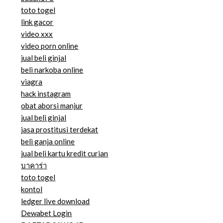
toto togel
link gacor
video xxx
video porn online
jual beli ginjal
beli narkoba online
viagra
hack instagram
obat aborsi manjur
jual beli ginjal
jasa prostitusi terdekat
beli ganja online
jual beli kartu kredit curian
บาคาร่า
toto togel
kontol
ledger live download
Dewabet Login