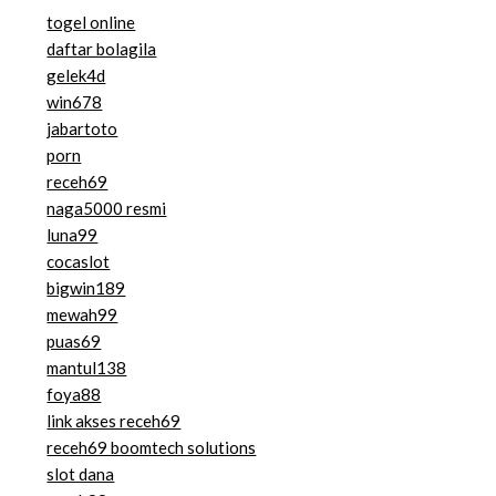
togel online
daftar bolagila
gelek4d
win678
jabartoto
porn
receh69
naga5000 resmi
luna99
cocaslot
bigwin189
mewah99
puas69
mantul138
foya88
link akses receh69
receh69 boomtech solutions
slot dana