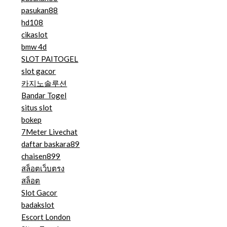
pasukan88
hd108
cikaslot
bmw 4d
SLOT PAITOGEL
slot gacor
카지노솔루션
Bandar Togel
situs slot
bokep
7Meter Livechat
daftar baskara89
chaisen899
สล็อตเว็บตรง
สล็อต
Slot Gacor
badakslot
Escort London