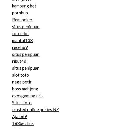
kampung bet
pornhub
Remipoker
situs penipuan
toto slot
mantul138
receh69
situs penipuan
ribut4d
situs penipuan
slot toto
naga petir
boss mahjong
evosgaming qris
Situs Toto
trusted online pokies NZ
Ajaib69
188bet link