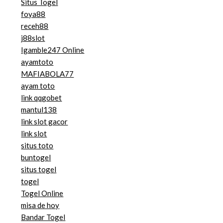
Situs Togel
foya88
receh88
j88slot
Igamble247 Online
ayamtoto
MAFIABOLA77
ayam toto
link qqgobet
mantul138
link slot gacor
link slot
situs toto
buntogel
situs togel
togel
Togel Online
misa de hoy
Bandar Togel