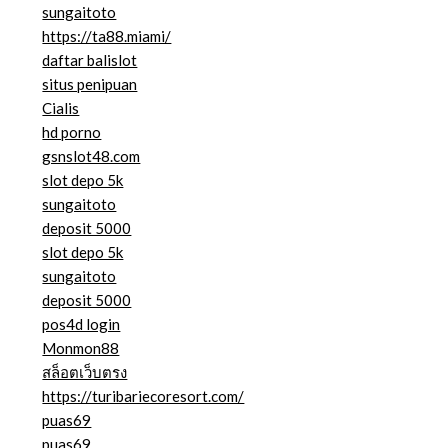
sungaitoto
https://ta88.miami/
daftar balislot
situs penipuan
Cialis
hd porno
gsnslot48.com
slot depo 5k
sungaitoto
deposit 5000
slot depo 5k
sungaitoto
deposit 5000
pos4d login
Monmon88
สล็อตเว็บตรง
https://turibariecoresort.com/
puas69
puas69