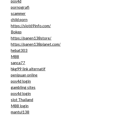
pos4d
pornografi
scammer
child porn
https://slot69info.com/
Bokep
https://panen138store/
https://panen138planet.com/
hebat303
M88
sanca77
hkg99 link alternatif
penipuan online
pos4d login
gambling sites
pos4d login
slot Thailand
M88 login
mantul138