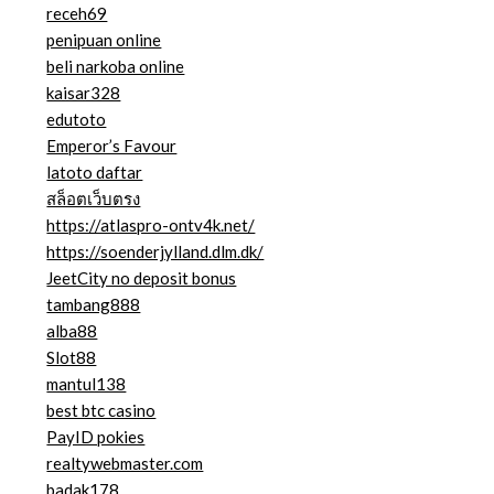
receh69
penipuan online
beli narkoba online
kaisar328
edutoto
Emperor’s Favour
latoto daftar
สล็อตเว็บตรง
https://atlaspro-ontv4k.net/
https://soenderjylland.dlm.dk/
JeetCity no deposit bonus
tambang888
alba88
Slot88
mantul138
best btc casino
PayID pokies
realtywebmaster.com
badak178