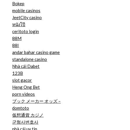
Bokep
mobile casinos
JeetCity casino
หนังโป๊
ceritoto login
88M
88I
andar bahar casino game
standalone casino
Nhà cái Dabet
123B
slot gacor
Heng Ong Bet
porn videos
ブック メーカー オッズ –
domtoto
仮想通貨 カジノ
군형사변호사
nhà cái uy tin