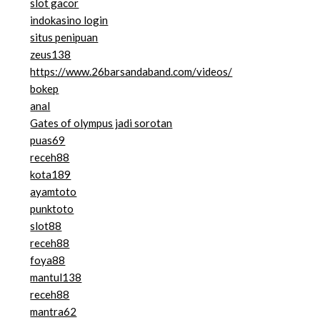
slot gacor
indokasino login
situs penipuan
zeus138
https://www.26barsandaband.com/videos/
bokep
anal
Gates of olympus jadi sorotan
puas69
receh88
kota189
ayamtoto
punktoto
slot88
receh88
foya88
mantul138
receh88
mantra62