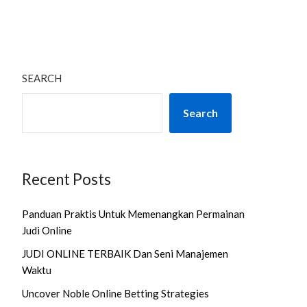
SEARCH
Search
Recent Posts
Panduan Praktis Untuk Memenangkan Permainan
Judi Online
JUDI ONLINE TERBAIK Dan Seni Manajemen
Waktu
Uncover Noble Online Betting Strategies