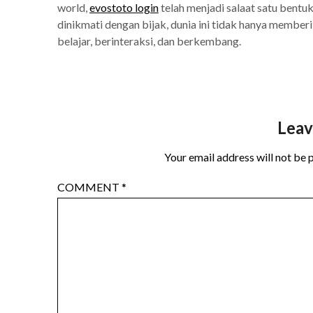
world,
evostoto login
telah menjadi salaat satu bentuk
dinikmati dengan bijak, dunia ini tidak hanya membe
belajar, berinteraksi, dan berkembang.
Leav
Your email address will not be 
COMMENT
*