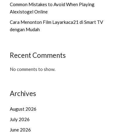
Common Mistakes to Avoid When Playing
Alexistogel Online
Cara Menonton Film Layarkaca21 di Smart TV
dengan Mudah
Recent Comments
No comments to show.
Archives
August 2026
July 2026
June 2026