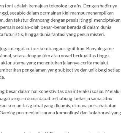
n font adalah kemajuan teknologi grafis. Dengan hadirnya
-tinggi, seeable dalam permainan kini mampu menampilkan
, dan tekstur dirancang dengan presisi tinggi, menciptakan
pemain seolah-olah benar-benar berada di dalam dunia
a futuristik, hingga dunia fantasi yang penuh misteri.
me juga mengalami perkembangan signifikan. Banyak game
al, setara dengan film atau novel berkualitas tinggi.
a aktor utama yang menentukan jalannya cerita melalui
 memberikan pengalaman yang subjective dan unik bagi setiap
da.
g besar dalam hal konektivitas dan interaksi sosial. Melalui
rbagai penjuru dunia dapat terhubung, bekerja sama, atau
kan komunitas global yang dinamis, di mana persahabatan
s. Gaming pun menjadi sarana komunikasi dan kolaborasi yang