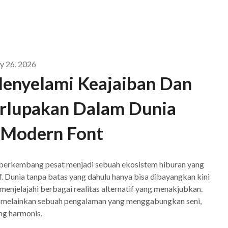
 26, 2026
Menyelami Keajaiban Dan
erlupakan Dalam Dunia
 Modern Font
 berkembang pesat menjadi sebuah ekosistem hiburan yang
if. Dunia tanpa batas yang dahulu hanya bisa dibayangkan kini
menjelajahi berbagai realitas alternatif yang menakjubkan.
n, melainkan sebuah pengalaman yang menggabungkan seni,
ang harmonis.