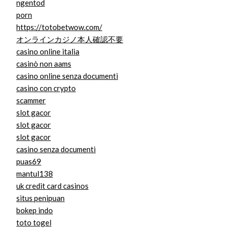
ngentod
porn
https://totobetwow.com/
オンラインカジノ本人確認不要
casino online italia
casinò non aams
casino online senza documenti
casino con crypto
scammer
slot gacor
slot gacor
slot gacor
casino senza documenti
puas69
mantul138
uk credit card casinos
situs penipuan
bokep indo
toto togel