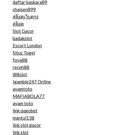
daftar baskara89
chaisen899
สล็อตเว็บตรง
สล็อต
Slot Gacor
badakslot
Escort London
Situs Togel
foya88
receh88
j88slot
Igamble247 Online
ayamtoto
MAFIABOLA77
ayam toto
link qqgobet
mantul138
link slot gacor
link slot