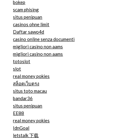
bokep
scam phising
situs penipuan
casinos ohne limit
Daftar sawo4d
casino online senza documenti
migliori casino non aams
migliori casino non aams
totoslot
slot
real money pokies
สล็อตเว็บตรง
situs toto macau
bandar36
situs penipuan
EE88
real money pokies
IdnGoal
letstalk 下载