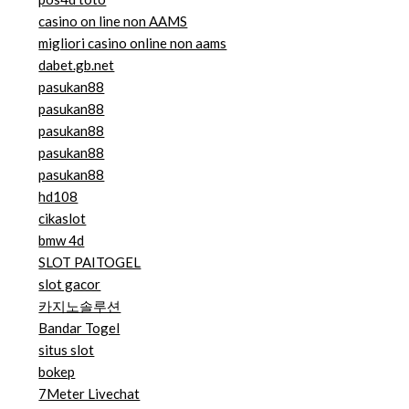
casino on line non AAMS
migliori casino online non aams
dabet.gb.net
pasukan88
pasukan88
pasukan88
pasukan88
pasukan88
hd108
cikaslot
bmw 4d
SLOT PAITOGEL
slot gacor
카지노솔루션
Bandar Togel
situs slot
bokep
7Meter Livechat