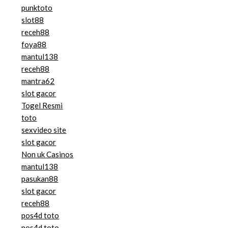
punktoto
slot88
receh88
foya88
mantul138
receh88
mantra62
slot gacor
Togel Resmi
toto
sexvideo site
slot gacor
Non uk Casinos
mantul138
pasukan88
slot gacor
receh88
pos4d toto
pos4d toto