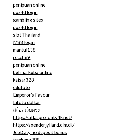
penipuan online
pos4d login
gambling sites
pos4d login
slot Thailand
M88 login
mantul138
receh69
penipuan online
beli narkoba online
kaisar328
edutoto
Emperor’s Favour
latoto daftar
สล็อตเว็บตรง
https://atlaspro-ontv4k.net/
https://soenderjylland.dlm.dk/
JeetCity no deposit bonus
tambang888