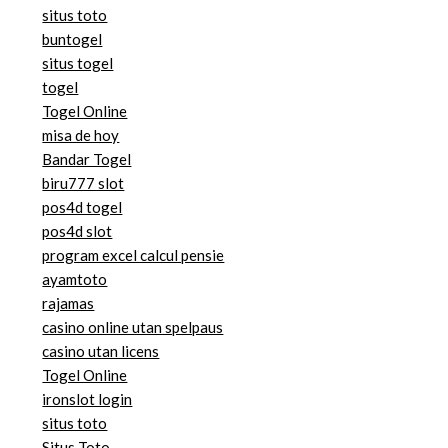
situs toto
buntogel
situs togel
togel
Togel Online
misa de hoy
Bandar Togel
biru777 slot
pos4d togel
pos4d slot
program excel calcul pensie
ayamtoto
rajamas
casino online utan spelpaus
casino utan licens
Togel Online
ironslot login
situs toto
Situs Toto