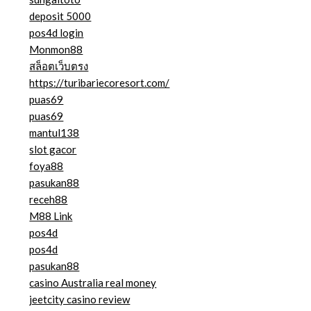
deposit 5000
pos4d login
Monmon88
สล็อตเว็บตรง
https://turibariecoresort.com/
puas69
puas69
mantul138
slot gacor
foya88
pasukan88
receh88
M88 Link
pos4d
pos4d
pasukan88
casino Australia real money
jeetcity casino review