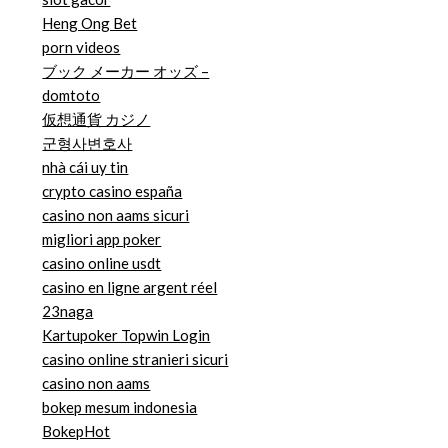
Heng Ong Bet
porn videos
ブック メーカー オッズ –
domtoto
仮想通貨 カジノ
군형사변호사
nhà cái uy tin
crypto casino españa
casino non aams sicuri
migliori app poker
casino online usdt
casino en ligne argent réel
23naga
Kartupoker Topwin Login
casino online stranieri sicuri
casino non aams
bokep mesum indonesia
BokepHot