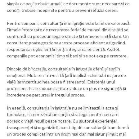
simplu ce pași trebuie urmați, ce documente sunt necesare și ce
condiții trebuie îndeplinite pentru a preveni refuzul cererii.
Pentru companii, consultanța în imigrație este la fel de valoroasă.
Firmele interesate de recrutarea forței de muncă din alte țări se
confruntă cu proceduri legale stricte și termene limită clare. Un
consultant poate gestiona aceste procese eficient asigurând
respectarea reglementărilor și integrarea eficientă. Astfel,
companiile pot economisi timp și bani și se pot axa pe creștere.
Dincolo de birocrație, consultanța în imigrație oferă și sprijin
emoțional. Mutarea într-o altă țară implică schimbări majore de
viață iar incertitudinea poate fi stresantă. Existența unui
profesionist care aduce claritate aduce un plus de siguranță și
încredere pe parcursul întregului proces.
În esență, consultanța în imigrație nu se limitează la acte și
formulare, ci reprezintă un sprijin strategic pentru cei care
doresc o viață nouă peste hotare. Cu ajutorul experienței,
transparenței și organizării, acest tip de consultanță transformă
un proces complicat într-un drum mai clar, mai sigur și mult mai