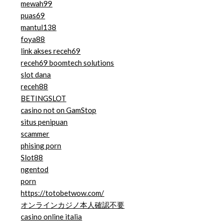
mewah99
puas69
mantul138
foya88
link akses receh69
receh69 boomtech solutions
slot dana
receh88
BETINGSLOT
casino not on GamStop
situs penipuan
scammer
phising porn
Slot88
ngentod
porn
https://totobetwow.com/
オンラインカジノ本人確認不要
casino online italia