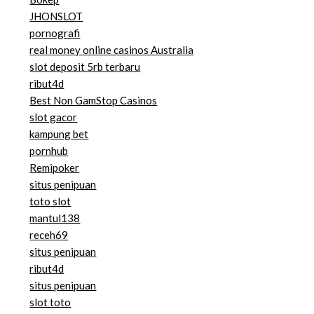
JHONSLOT
pornografi
real money online casinos Australia
slot deposit 5rb terbaru
ribut4d
Best Non GamStop Casinos
slot gacor
kampung bet
pornhub
Remipoker
situs penipuan
toto slot
mantul138
receh69
situs penipuan
ribut4d
situs penipuan
slot toto