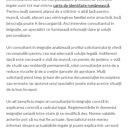
legale sunt tot mai stricte
carte de identitate românească
.
Pentru mulți oameni, planul de a trăi într-o altă țară pentru
muncă, studii, afaceri sau reîntregirea familiei este atractivă, însă
birocrația poate fi descurajantă. Aici intervine consultantul în
imigrație, un specialist ce furnizează informații clare și soluții
personalizate.
Un consultant în imigrație analizează profilul solicitantului și oferă
recomandări pentru cea mai adecvată soluție legală. Indiferent
dacă este necesară o viză de muncă, un permis de ședere, o viză
de studii sau rezidență permanentă, rolul consultanței este de a
reduce riscurile și de a crește șansele de aprobare. Mulți
solicitanți pierd timp și bani din pricina documentației incomplete
sau eronate, iar ajutorul unui specialist poate evita aceste situații
de la bun început.
Un alt beneficiu major al consultanței în imigrație constă în
explicarea corectă a cadrului legal. Reglementările în domeniul
imigrației variază între state și se modifică des. Norme valabile
anterior pot să nu mai fie actuale. Specialistul este mereu
informat despre actualizările legale și poate explica într-un mod