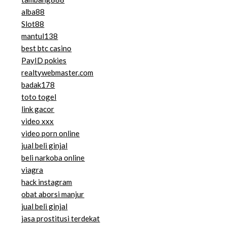
alba88
Slot88
mantul138
best btc casino
PayID pokies
realtywebmaster.com
badak178
toto togel
link gacor
video xxx
video porn online
jual beli ginjal
beli narkoba online
viagra
hack instagram
obat aborsi manjur
jual beli ginjal
jasa prostitusi terdekat