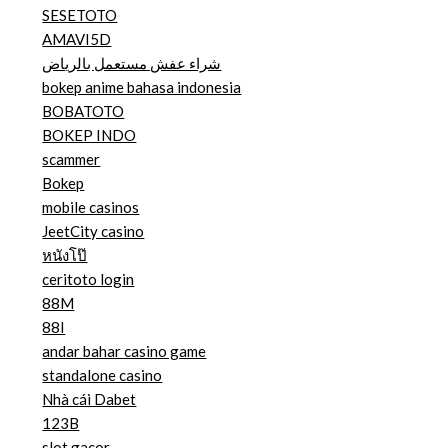
SESETOTO
AMAVI5D
شراء عفش مستعمل بالرياض
bokep anime bahasa indonesia
BOBATOTO
BOKEP INDO
scammer
Bokep
mobile casinos
JeetCity casino
หนังโป๊
ceritoto login
88M
88I
andar bahar casino game
standalone casino
Nhà cái Dabet
123B
slot gacor