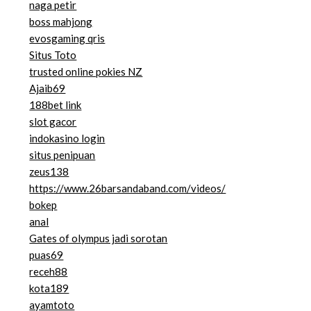
naga petir
boss mahjong
evosgaming qris
Situs Toto
trusted online pokies NZ
Ajaib69
188bet link
slot gacor
indokasino login
situs penipuan
zeus138
https://www.26barsandaband.com/videos/
bokep
anal
Gates of olympus jadi sorotan
puas69
receh88
kota189
ayamtoto