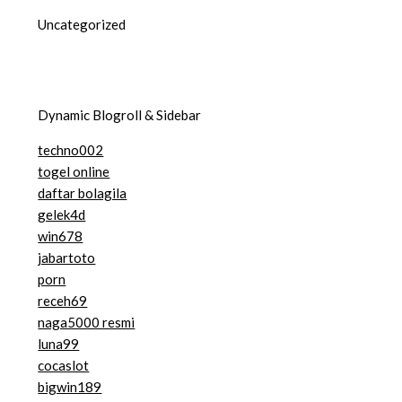
Uncategorized
Dynamic Blogroll & Sidebar
techno002
togel online
daftar bolagila
gelek4d
win678
jabartoto
porn
receh69
naga5000 resmi
luna99
cocaslot
bigwin189