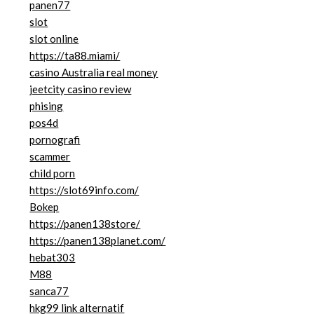
panen77
slot
slot online
https://ta88.miami/
casino Australia real money
jeetcity casino review
phising
pos4d
pornografi
scammer
child porn
https://slot69info.com/
Bokep
https://panen138store/
https://panen138planet.com/
hebat303
M88
sanca77
hkg99 link alternatif