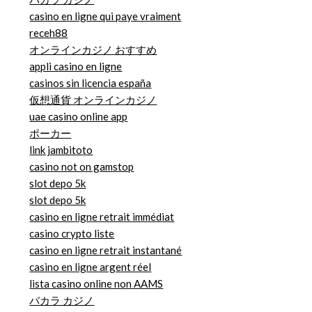
casino en ligne qui paye vraiment
receh88
オンラインカジノ おすすめ
appli casino en ligne
casinos sin licencia españa
仮想通貨 オンラインカジノ
uae casino online app
ポーカー
link jambitoto
casino not on gamstop
slot depo 5k
slot depo 5k
casino en ligne retrait immédiat
casino crypto liste
casino en ligne retrait instantané
casino en ligne argent réel
lista casino online non AAMS
バカラ カジノ