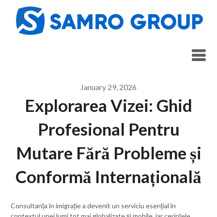
Skip
to
content
January 29, 2026
Explorarea Vizei: Ghid
Profesional Pentru
Mutare Fără Probleme și
Conformă Internațională
Consultanța în imigrație a devenit un serviciu esențial în
contextul unei lumi tot mai globalizate și mobile, iar cerințele