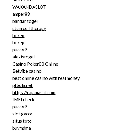
WAKANDASLOT
amper88
bandar togel
stem cell therapy
bokep
bokep
puas69
alexistogel
Casino Poker88 Online
Betvibe casino
best online casino with real money
ptbola.net
https://rajamas.it.com
IMEI check
puas69
slot gacor
situs toto
buymdma