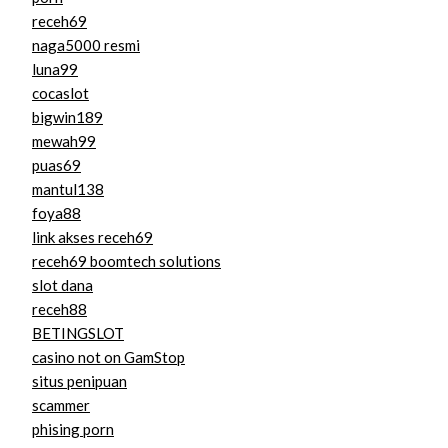
receh69
naga5000 resmi
luna99
cocaslot
bigwin189
mewah99
puas69
mantul138
foya88
link akses receh69
receh69 boomtech solutions
slot dana
receh88
BETINGSLOT
casino not on GamStop
situs penipuan
scammer
phising porn