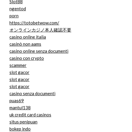
Slot88
ngentod
porn
https://totobetwow.com/
オンラインカジノ本人確認不要
casino online italia
casinò non aams
casino online senza documenti
casino con crypto
scammer
slot gacor
slot gacor
slot gacor
casino senza documenti
puas69
mantul138
uk credit card casinos
situs penipuan
bokep indo