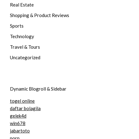
Real Estate
Shopping & Product Reviews
Sports
Technology
Travel & Tours
Uncategorized
Dynamic Blogroll & Sidebar
togel online
daftar bolagila
gelek4d
win678
jabartoto
porn