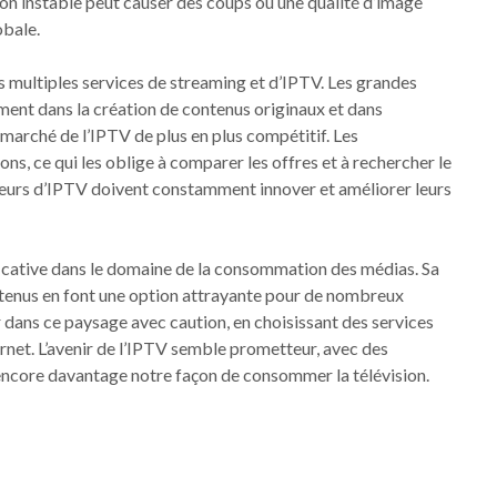
ion instable peut causer des coups ou une qualité d’image
obale.
es multiples services de streaming et d’IPTV. Les grandes
ent dans la création de contenus originaux et dans
le marché de l’IPTV de plus en plus compétitif. Les
s, ce qui les oblige à comparer les offres et à rechercher le
freurs d’IPTV doivent constamment innover et améliorer leurs
ficative dans le domaine de la consommation des médias. Sa
 contenus en font une option attrayante pour de nombreux
er dans ce paysage avec caution, en choisissant des services
ternet. L’avenir de l’IPTV semble prometteur, avec des
ncore davantage notre façon de consommer la télévision.