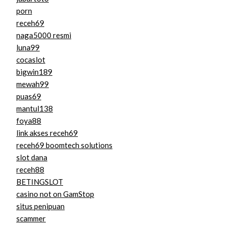
porn
receh69
naga5000 resmi
luna99
cocaslot
bigwin189
mewah99
puas69
mantul138
foya88
link akses receh69
receh69 boomtech solutions
slot dana
receh88
BETINGSLOT
casino not on GamStop
situs penipuan
scammer