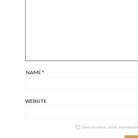
NAME
*
WEBSITE
Save my name, email, and website 