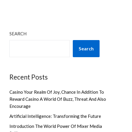
SEARCH
Search
Recent Posts
Casino Your Realm Of Joy, Chance In Addition To
Reward Casino A World Of Buzz, Threat And Also
Encourage
Artificial Intelligence: Transforming the Future
Introduction The World Power Of Mixer Media