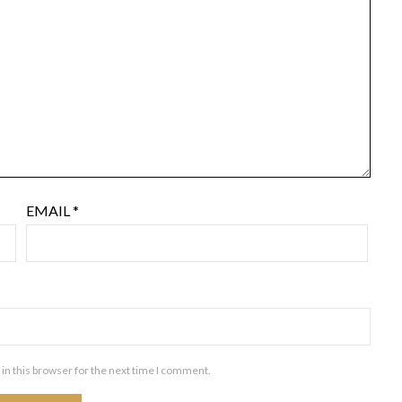
EMAIL
*
in this browser for the next time I comment.