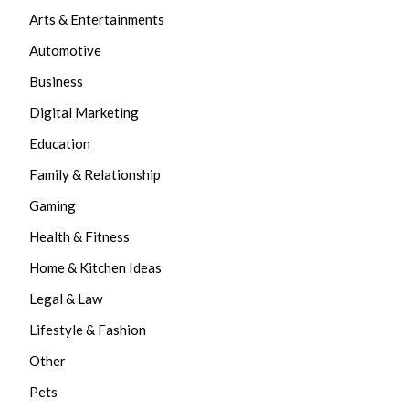
Arts & Entertainments
Automotive
Business
Digital Marketing
Education
Family & Relationship
Gaming
Health & Fitness
Home & Kitchen Ideas
Legal & Law
Lifestyle & Fashion
Other
Pets