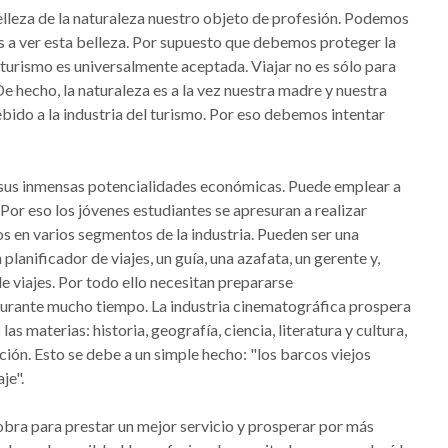
lleza de la naturaleza nuestro objeto de profesión. Podemos
s a ver esta belleza. Por supuesto que debemos proteger la
l turismo es universalmente aceptada. Viajar no es sólo para
e hecho, la naturaleza es a la vez nuestra madre y nuestra
ido a la industria del turismo. Por eso debemos intentar
 a sus inmensas potencialidades económicas. Puede emplear a
Por eso los jóvenes estudiantes se apresuran a realizar
os en varios segmentos de la industria. Pueden ser una
 planificador de viajes, un guía, una azafata, un gerente y,
e viajes. Por todo ello necesitan prepararse
durante mucho tiempo. La industria cinematográfica prospera
as materias: historia, geografía, ciencia, literatura y cultura,
ación. Esto se debe a un simple hecho: "los barcos viejos
je".
obra para prestar un mejor servicio y prosperar por más