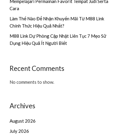
Mempelajari Permainan Favorit Tempat Judi Serta
Cara
Làm Thế Nào Để Nhận Khuyến Mãi Từ M88 Link
Chính Thức Hiệu Quả Nhất?
M88 Link Dự Phòng Cập Nhật Liên Tục 7 Mẹo Sử
Dụng Hiệu Quả Ít Người Biết
Recent Comments
No comments to show.
Archives
August 2026
July 2026