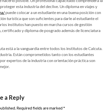
e hacerlo posible. Un profesional capacitado comprenderá la
proteger esta industria del declive. Un diploma en viajes y
na/
puede colocar a un estudiante en una buena posición con
n turística que son suficientes para darle al estudiante el
arios institutos han puesto en marcha cursos de gestión
a, certificado y diploma de posgrado además de licenciatura
ta está a la vanguardia entre todos los institutos de Calcuta.
industria. Están comprometidos tanto con los estudiantes
por expertos de la industria con orientación práctica son
mejor.
e a Reply
published.
Required fields are marked
*