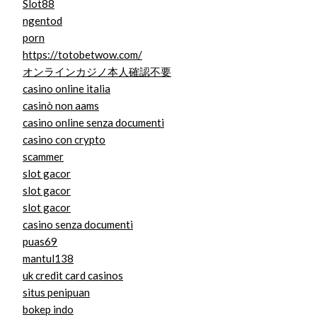
Slot88
ngentod
porn
https://totobetwow.com/
オンラインカジノ本人確認不要
casino online italia
casinò non aams
casino online senza documenti
casino con crypto
scammer
slot gacor
slot gacor
slot gacor
casino senza documenti
puas69
mantul138
uk credit card casinos
situs penipuan
bokep indo