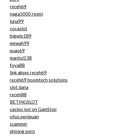
receh69
naga5000 resmi
luna99
cocaslot
bigwin189
mewah99
puas69
mantul138
foya88
link akses receh69
receh69 boomtech solutions
slot dana
receh88
BETINGSLOT
casino not on GamStop
situs penipuan
scammer
phising porn