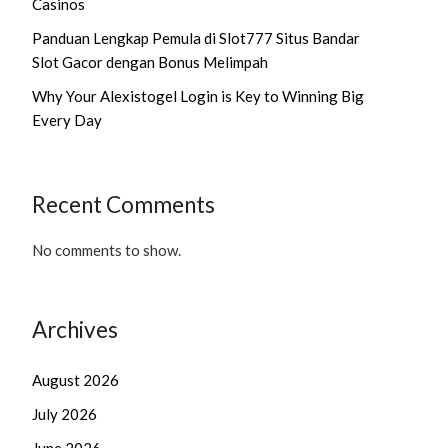
Casinos
Panduan Lengkap Pemula di Slot777 Situs Bandar
Slot Gacor dengan Bonus Melimpah
Why Your Alexistogel Login is Key to Winning Big
Every Day
Recent Comments
No comments to show.
Archives
August 2026
July 2026
June 2026