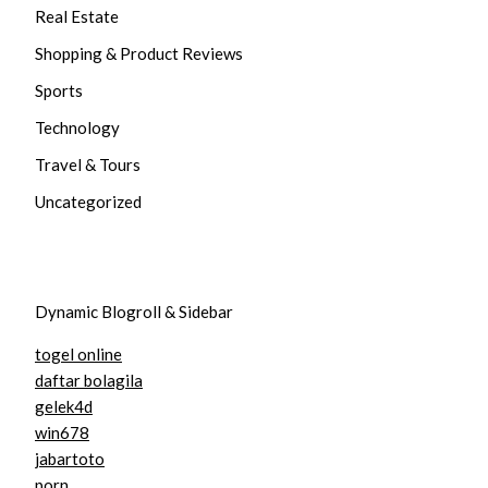
Real Estate
Shopping & Product Reviews
Sports
Technology
Travel & Tours
Uncategorized
Dynamic Blogroll & Sidebar
togel online
daftar bolagila
gelek4d
win678
jabartoto
porn