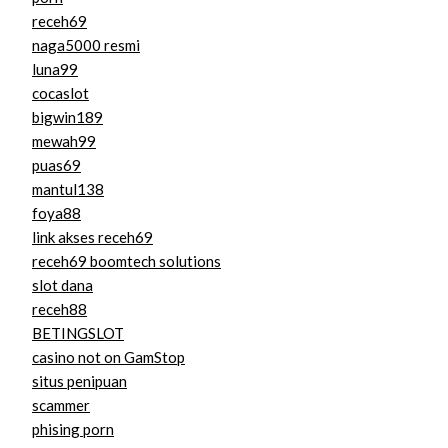
receh69
naga5000 resmi
luna99
cocaslot
bigwin189
mewah99
puas69
mantul138
foya88
link akses receh69
receh69 boomtech solutions
slot dana
receh88
BETINGSLOT
casino not on GamStop
situs penipuan
scammer
phising porn