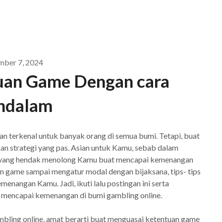
ber 7, 2024
uan Game Dengan cara
ndalam
ran terkenal untuk banyak orang di semua bumi. Tetapi, buat
an strategi yang pas. Asian untuk Kamu, sebab dalam
tu yang hendak menolong Kamu buat mencapai kemenangan
an game sampai mengatur modal dengan bijaksana, tips- tips
nangan Kamu. Jadi, ikuti lalu postingan ini serta
lam mencapai kemenangan di bumi gambling online.
ing online, amat berarti buat menguasai ketentuan game