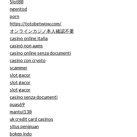
Slot88
ngentod
porn
https://totobetwow.com/
オンラインカジノ本人確認不要
casino online italia
casinò non aams
casino online senza documenti
casino con crypto
scammer
slot gacor
slot gacor
slot gacor
casino senza documenti
puas69
mantul138
uk credit card casinos
situs penipuan
bokep indo