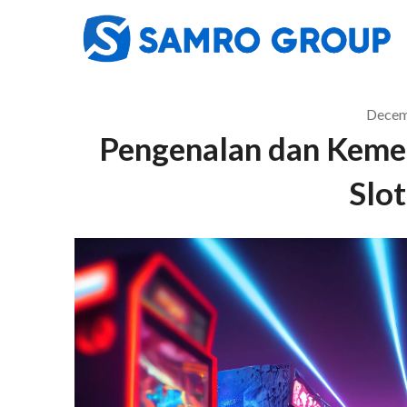
Skip
to
content
Decem
Pengenalan dan Keme
Slot