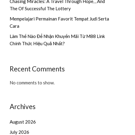
Chasing Miracles: A Travel Through Hope, , And
The Of Successful The Lottery
Mempelajari Permainan Favorit Tempat Judi Serta
Cara
Làm Thế Nào Để Nhận Khuyến Mãi Từ M88 Link
Chính Thức Hiệu Quả Nhất?
Recent Comments
No comments to show.
Archives
August 2026
July 2026