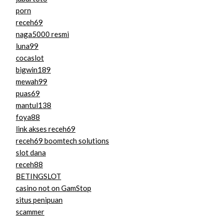
porn
receh69
naga5000 resmi
luna99
cocaslot
bigwin189
mewah99
puas69
mantul138
foya88
link akses receh69
receh69 boomtech solutions
slot dana
receh88
BETINGSLOT
casino not on GamStop
situs penipuan
scammer