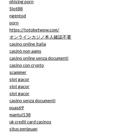
phising porn
Slot88
ngentod
porn
https://totobetwow.com/
オンラインカジノ本人確認不要
casino online italia
casinò non aams
casino online senza documenti
casino con crypto
scammer
slot gacor
slot gacor
slot gacor
casino senza documenti
puas69
mantul138
uk credit card casinos
situs penipuan