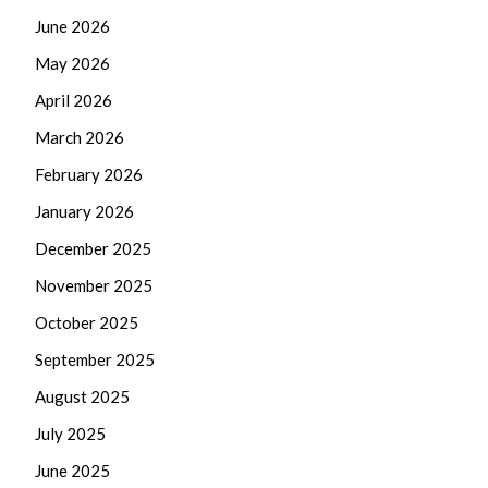
June 2026
May 2026
April 2026
March 2026
February 2026
January 2026
December 2025
November 2025
October 2025
September 2025
August 2025
July 2025
June 2025