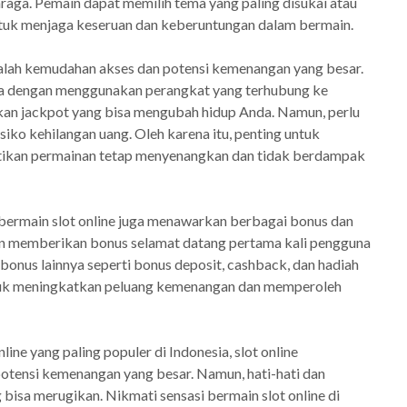
hraga. Pemain dapat memilih tema yang paling disukai atau
ntuk menjaga keseruan dan keberuntungan dalam bermain.
alah kemudahan akses dan potensi kemenangan yang besar.
nya dengan menggunakan perangkat yang terhubung ke
ngkan jackpot yang bisa mengubah hidup Anda. Namun, perlu
iko kehilangan uang. Oleh karena itu, penting untuk
ikan permainan tetap menyenangkan dan tidak berdampak
 bermain slot online juga menawarkan berbagai bonus dan
kan memberikan bonus selamat datang pertama kali pengguna
 bonus lainnya seperti bonus deposit, cashback, dan hadiah
untuk meningkatkan peluang kemenangan dan memperoleh
ine yang paling populer di Indonesia, slot online
tensi kemenangan yang besar. Namun, hati-hati dan
 bisa merugikan. Nikmati sensasi bermain slot online di