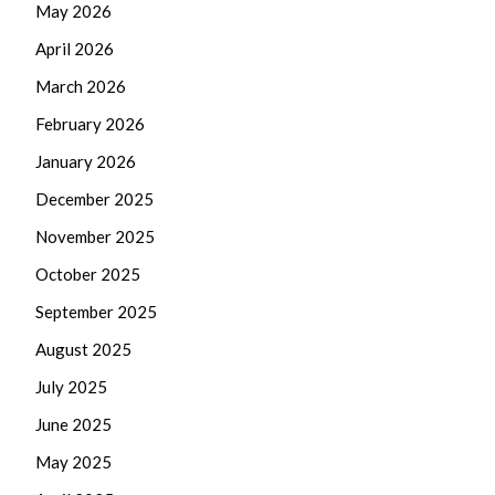
May 2026
April 2026
March 2026
February 2026
January 2026
December 2025
November 2025
October 2025
September 2025
August 2025
July 2025
June 2025
May 2025