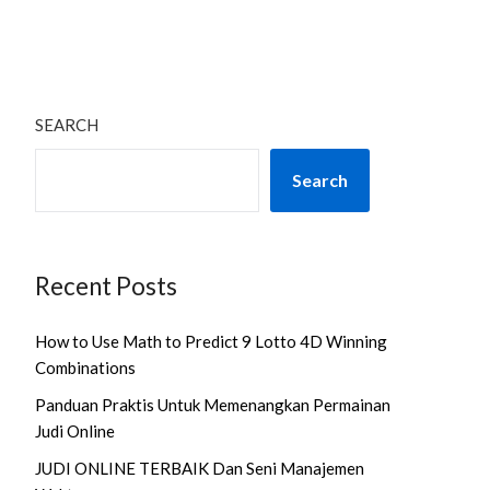
SEARCH
Search
Recent Posts
How to Use Math to Predict 9 Lotto 4D Winning
Combinations
Panduan Praktis Untuk Memenangkan Permainan
Judi Online
JUDI ONLINE TERBAIK Dan Seni Manajemen