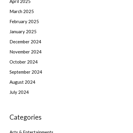
April 2025
March 2025
February 2025
January 2025
December 2024
November 2024
October 2024
September 2024
August 2024
July 2024
Categories
Arts & Entertainments