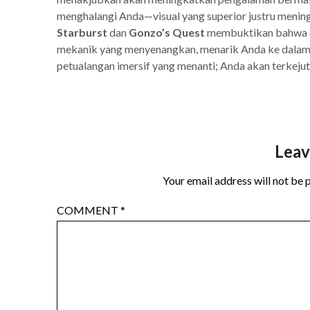
menghalangi Anda—visual yang superior justru mening
Starburst
dan
Gonzo’s Quest
membuktikan bahwa es
mekanik yang menyenangkan, menarik Anda ke dalam dun
petualangan imersif yang menanti; Anda akan terkej
Leav
Your email address will not be 
COMMENT
*