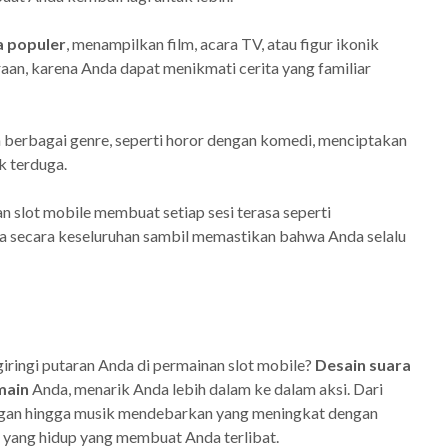
 populer
, menampilkan film, acara TV, atau figur ikonik
aan, karena Anda dapat menikmati cerita yang familiar
erbagai genre, seperti horor dengan komedi, menciptakan
 terduga.
n slot mobile membuat setiap sesi terasa seperti
 secara keseluruhan sambil memastikan bahwa Anda selalu
iringi putaran Anda di permainan slot mobile?
Desain suara
main
Anda, menarik Anda lebih dalam ke dalam aksi. Dari
gan hingga musik mendebarkan yang meningkat dengan
 yang hidup yang membuat Anda terlibat.