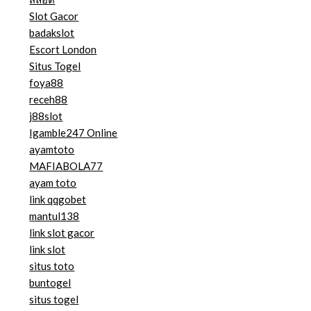
Slot Gacor
badakslot
Escort London
Situs Togel
foya88
receh88
j88slot
Igamble247 Online
ayamtoto
MAFIABOLA77
ayam toto
link qqgobet
mantul138
link slot gacor
link slot
situs toto
buntogel
situs togel