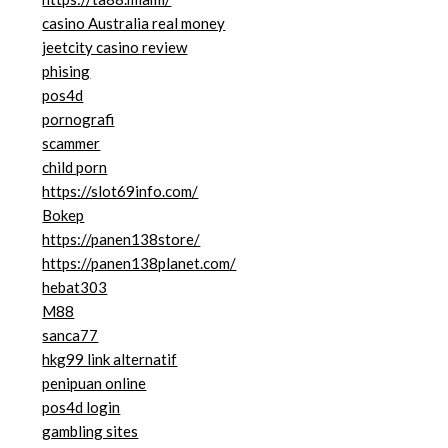
casino Australia real money
jeetcity casino review
phising
pos4d
pornografi
scammer
child porn
https://slot69info.com/
Bokep
https://panen138store/
https://panen138planet.com/
hebat303
M88
sanca77
hkg99 link alternatif
penipuan online
pos4d login
gambling sites