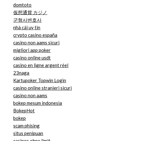
domtoto
仮想通貨 カジノ
군형사변호사
nhà cái uy tin
crypto casino españa
casino non aams sicuri
migliori app poker
casino online usdt
casino en ligne argent réel
23naga
Kartupoker Topwin Login
casino online stranieri sicuri
casino non aams
bokep mesum indonesia
BokepHot
bokep
scam phising
situs penipuan
casinos ohne limit