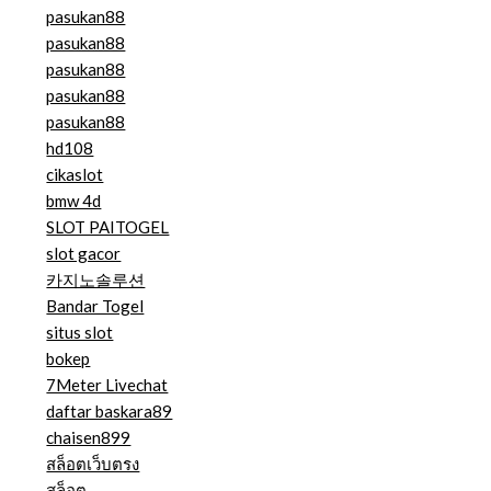
pasukan88
pasukan88
pasukan88
pasukan88
pasukan88
hd108
cikaslot
bmw 4d
SLOT PAITOGEL
slot gacor
카지노솔루션
Bandar Togel
situs slot
bokep
7Meter Livechat
daftar baskara89
chaisen899
สล็อตเว็บตรง
สล็อต