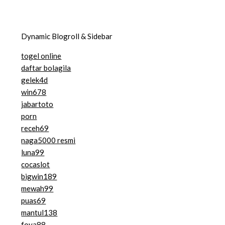
Dynamic Blogroll & Sidebar
togel online
daftar bolagila
gelek4d
win678
jabartoto
porn
receh69
naga5000 resmi
luna99
cocaslot
bigwin189
mewah99
puas69
mantul138
foya88