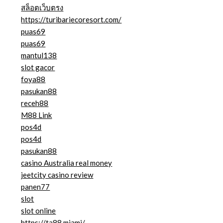
สล็อตเว็บตรง
https://turibariecoresort.com/
puas69
puas69
mantul138
slot gacor
foya88
pasukan88
receh88
M88 Link
pos4d
pos4d
pasukan88
casino Australia real money
jeetcity casino review
panen77
slot
slot online
https://ta88.miami/