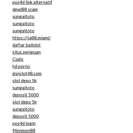
pos4d link alternatif
dewi88 scam
sungaitoto
sungaitoto
sungaitoto
https://ta88.miami/
daftar balislot
situs penipuan
Cialis
hd porno
gsnslot48.com
slot depo 5k
sungaitoto
deposit 5000
slot depo 5k
sungaitoto
deposit 5000
pos4d login
Monmon88