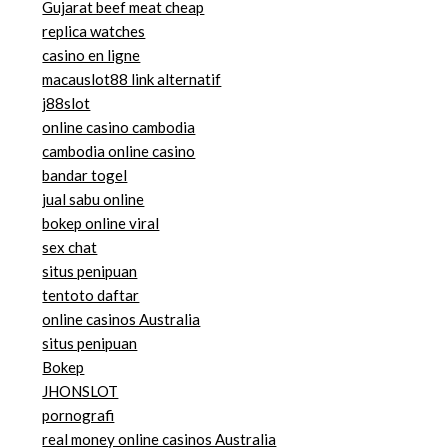
Gujarat beef meat cheap
replica watches
casino en ligne
macauslot88 link alternatif
j88slot
online casino cambodia
cambodia online casino
bandar togel
jual sabu online
bokep online viral
sex chat
situs penipuan
tentoto daftar
online casinos Australia
situs penipuan
Bokep
JHONSLOT
pornografi
real money online casinos Australia