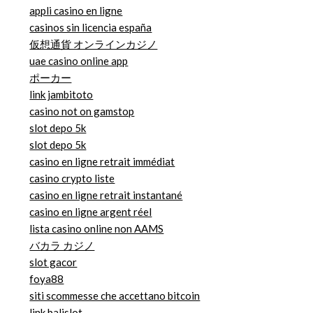
appli casino en ligne
casinos sin licencia españa
仮想通貨 オンラインカジノ
uae casino online app
ポーカー
link jambitoto
casino not on gamstop
slot depo 5k
slot depo 5k
casino en ligne retrait immédiat
casino crypto liste
casino en ligne retrait instantané
casino en ligne argent réel
lista casino online non AAMS
バカラ カジノ
slot gacor
foya88
siti scommesse che accettano bitcoin
link balislot