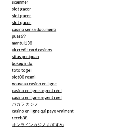
scammer
slot gacor
slot gacor
slot gacor
casino senza documenti
puas69
mantul138
uk credit card casinos
situs penipuan
bokep indo
toto togel
slot88 resmi
nouveau casino en ligne
casino en ligne argent réel
casino en ligne argent réel
バカラ カジノ
casino en ligne qui paye vraiment
receh88
オンラインカジノ おすすめ