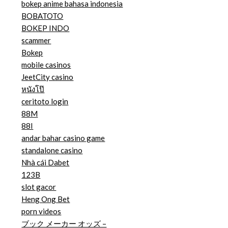
bokep anime bahasa indonesia
BOBATOTO
BOKEP INDO
scammer
Bokep
mobile casinos
JeetCity casino
หนังโป๊
ceritoto login
88M
88I
andar bahar casino game
standalone casino
Nhà cái Dabet
123B
slot gacor
Heng Ong Bet
porn videos
ブック メーカー オッズ –