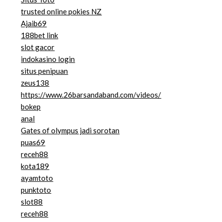
trusted online pokies NZ
Ajaib69
188bet link
slot gacor
indokasino login
situs penipuan
zeus138
https://www.26barsandaband.com/videos/
bokep
anal
Gates of olympus jadi sorotan
puas69
receh88
kota189
ayamtoto
punktoto
slot88
receh88