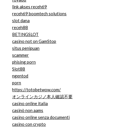
link akses receh69
receh69 boomtech solutions
slot dana
receh88
BETINGSLOT
casino not on GamStop
situs penipuan
scammer
phising porn
Slot88
ngentod
porn
https://totobetwow.com/
オンラインカジノ本人確認不要
casino online italia
casinò non aams
casino online senza documenti
casino con crypto