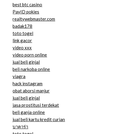
best btc casino
PayID pokies
realtywebmaster.com
badak178
toto togel
link gacor
video xxx
video porn online
jual beli ginjal
beli narkoba online
viagra
hack instagram
obat aborsi manjur
jual beli ginjal
jasa prostitusi terdekat
beli ganja online
jual beli kartu kredit curian
บาคาร่า
toto togel