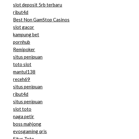
slot deposit 5rb terbaru
ribut4d
Best Non GamStop Casinos
slot gacor
kampung bet
pornhub
Remipoker
situs penipuan
toto slot
mantul138
receh69
situs penipuan
ribut4d
situs penipuan
slot toto
naga petir
boss mahjong
evosgaming qris
Situs Toto