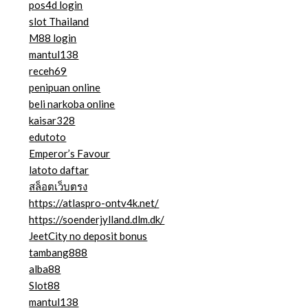
pos4d login
slot Thailand
M88 login
mantul138
receh69
penipuan online
beli narkoba online
kaisar328
edutoto
Emperor’s Favour
latoto daftar
สล็อตเว็บตรง
https://atlaspro-ontv4k.net/
https://soenderjylland.dlm.dk/
JeetCity no deposit bonus
tambang888
alba88
Slot88
mantul138