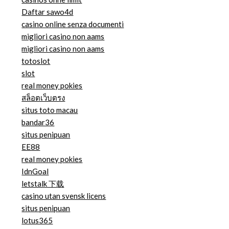
Daftar sawo4d
casino online senza documenti
migliori casino non aams
migliori casino non aams
totoslot
slot
real money pokies
สล็อตเว็บตรง
situs toto macau
bandar36
situs penipuan
EE88
real money pokies
IdnGoal
letstalk 下载
casino utan svensk licens
situs penipuan
lotus365