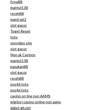
foya88
mantul138
receh88
mantra62
slot gacor
Togel Resmi
toto
sexvideo site
slot gacor
Non uk Casinos
mantul138
pasukan88
slot gacor
receh88
pos4d toto
pos4d toto
casino on line non AAMS
migliori casino online non aams
dabet.gb.net