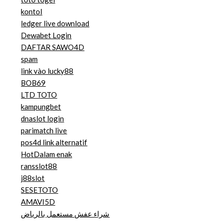
kontol
ledger live download
Dewabet Login
DAFTAR SAWO4D
spam
link vào lucky88
BOB69
LTD TOTO
kampungbet
dnaslot login
parimatch live
pos4d link alternatif
HotDalam enak
ransslot88
j88slot
SESETOTO
AMAVI5D
شراء عفش مستعمل بالرياض