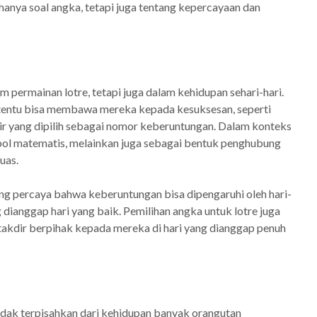
nya soal angka, tetapi juga tentang kepercayaan dan
permainan lotre, tetapi juga dalam kehidupan sehari-hari.
tentu bisa membawa mereka kepada kesuksesan, seperti
ir yang dipilih sebagai nomor keberuntungan. Dalam konteks
imbol matematis, melainkan juga sebagai bentuk penghubung
uas.
ang percaya bahwa keberuntungan bisa dipengaruhi oleh hari-
g dianggap hari yang baik. Pemilihan angka untuk lotre juga
r takdir berpihak kepada mereka di hari yang dianggap penuh
idak terpisahkan dari kehidupan banyak orangutan