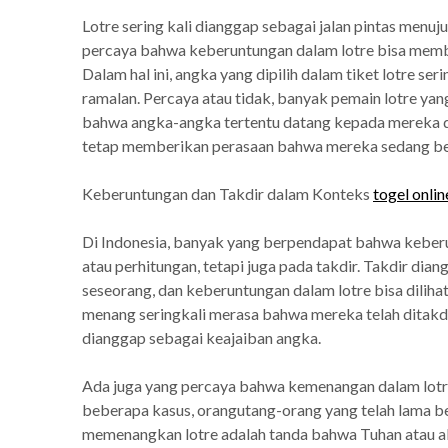
Lotre sering kali dianggap sebagai jalan pintas men
percaya bahwa keberuntungan dalam lotre bisa memb
Dalam hal ini, angka yang dipilih dalam tiket lotre ser
ramalan. Percaya atau tidak, banyak pemain lotre ya
bahwa angka-angka tertentu datang kepada mereka de
tetap memberikan perasaan bahwa mereka sedang ber
Keberuntungan dan Takdir dalam Konteks
togel onlin
Di Indonesia, banyak yang berpendapat bahwa keberu
atau perhitungan, tetapi juga pada takdir. Takdir di
seseorang, dan keberuntungan dalam lotre bisa dilihat
menang seringkali merasa bahwa mereka telah ditakd
dianggap sebagai keajaiban angka.
Ada juga yang percaya bahwa kemenangan dalam lotre
beberapa kasus, orangutang-orang yang telah lama 
memenangkan lotre adalah tanda bahwa Tuhan atau a