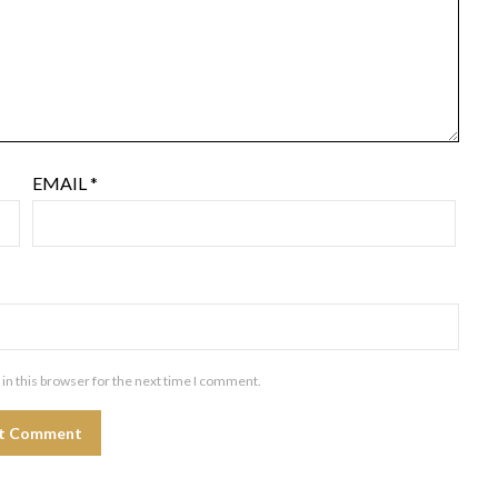
EMAIL
*
in this browser for the next time I comment.