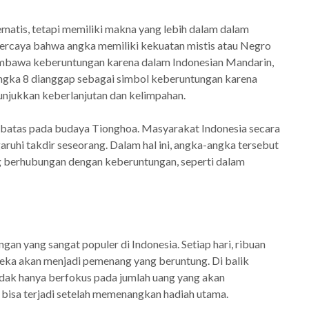
matis, tetapi memiliki makna yang lebih dalam dalam
percaya bahwa angka memiliki kekuatan mistis atau Negro
 membawa keberuntungan karena dalam Indonesian Mandarin,
angka 8 dianggap sebagai simbol keberuntungan karena
unjukkan keberlanjutan dan kelimpahan.
batas pada budaya Tionghoa. Masyarakat Indonesia secara
hi takdir seseorang. Dalam hal ini, angka-angka tersebut
ng berhubungan dengan keberuntungan, seperti dalam
an yang sangat populer di Indonesia. Setiap hari, ribuan
eka akan menjadi pemenang yang beruntung. Di balik
 tidak hanya berfokus pada jumlah uang yang akan
 bisa terjadi setelah memenangkan hadiah utama.