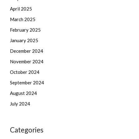
April 2025
March 2025
February 2025
January 2025
December 2024
November 2024
October 2024
September 2024
August 2024
July 2024
Categories