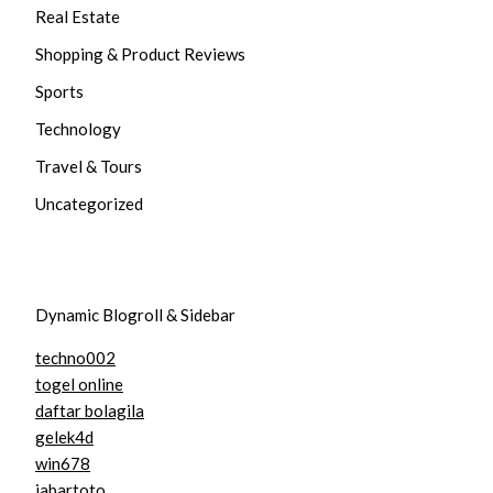
Real Estate
Shopping & Product Reviews
Sports
Technology
Travel & Tours
Uncategorized
Dynamic Blogroll & Sidebar
techno002
togel online
daftar bolagila
gelek4d
win678
jabartoto